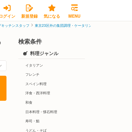
ログイン
新規登録
気になる
MENU
グキッチンスタッフ
東京23区外の集団調理・ケータリングキッチンスタッフ
検索条件
の
料理ジャンル
イタリアン
フレンチ
スペイン料理
洋食・西洋料理
和食
日本料理・懐石料理
寿司・鮨
うどん・そば