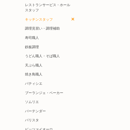
レストランサービス・ホール
スタッフ
キッチンスタッフ
調理見習い・調理補助
寿司職人
鉄板調理
うどん職人・そば職人
天ぷら職人
焼き鳥職人
パティシエ
ブーランジェ・ベーカー
ソムリエ
バーテンダー
バリスタ
ピッツァイオーロ