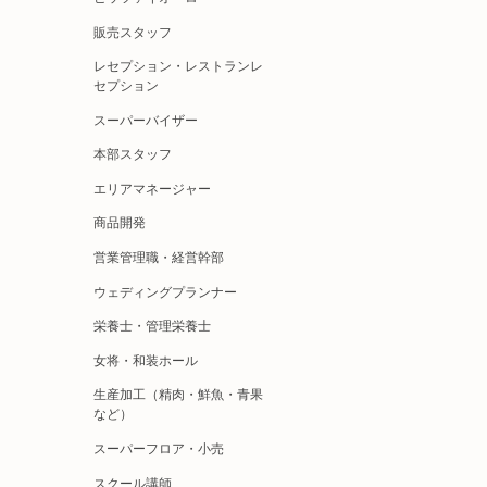
販売スタッフ
レセプション・レストランレ
セプション
スーパーバイザー
本部スタッフ
エリアマネージャー
商品開発
営業管理職・経営幹部
ウェディングプランナー
栄養士・管理栄養士
女将・和装ホール
生産加工（精肉・鮮魚・青果
など）
スーパーフロア・小売
スクール講師