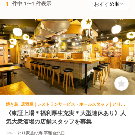
1
件中 1〜1 件表示
焼き鳥, 居酒屋 | レストランサービス・ホールスタッフ | とり家ゑび寿 平和台北口
《東証上場＊福利厚生充実＊大型連休あり》人
気大衆酒場の店舗スタッフを募集
とり家ゑび寿 平和台北口