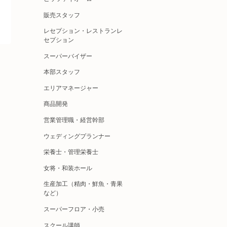
販売スタッフ
レセプション・レストランレ
セプション
スーパーバイザー
本部スタッフ
エリアマネージャー
商品開発
営業管理職・経営幹部
ウェディングプランナー
栄養士・管理栄養士
女将・和装ホール
生産加工（精肉・鮮魚・青果
など）
スーパーフロア・小売
スクール講師