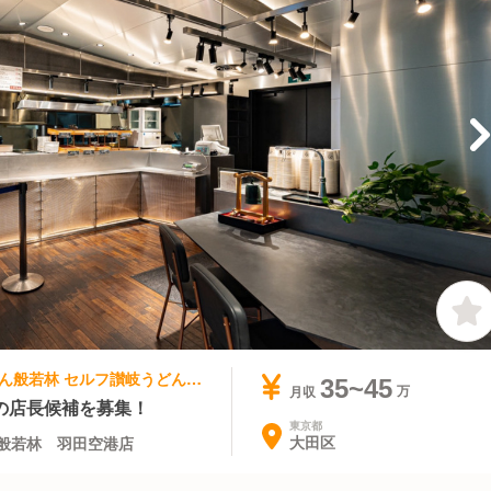
うどん・そば | 店長・店長候補 | 讃岐うどん般若林 セルフ讃岐うどん般若林 羽田空港店
35~45
月収
の店長候補を募集！
東京都
大田区
般若林 羽田空港店