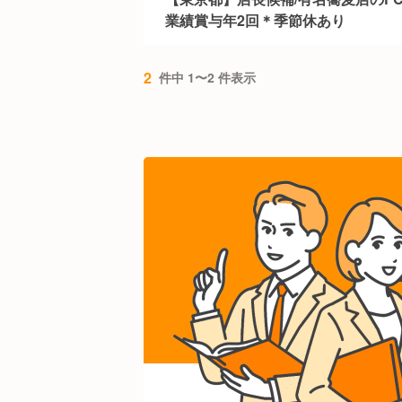
業績賞与年2回＊季節休あり
2
件中 1〜2 件表示