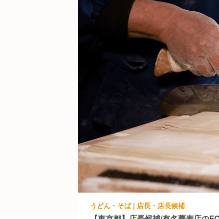
うどん・そば | 店長・店長候補
【東京都】店長候補/有名蕎麦店のFC