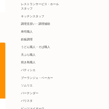
レストランサービス・ホール
スタッフ
キッチンスタッフ
調理見習い・調理補助
寿司職人
鉄板調理
うどん職人・そば職人
天ぷら職人
焼き鳥職人
パティシエ
ブーランジェ・ベーカー
ソムリエ
バーテンダー
バリスタ
ピッツァイオーロ