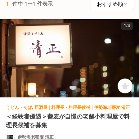
1
件中 1〜1 件表示
1
/
4
うどん・そば, 居酒屋 | 料理長・料理長候補 | 伊勢海老蕎麦 清正
＜経験者優遇＞蕎麦が自慢の老舗小料理屋で料
理長候補を募集
伊勢海老蕎麦 清正