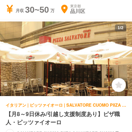
東京都
30~50
品川区
月収
1
/
2
イタリアン | ピッツァイオーロ | SALVATORE CUOMO PIIZA SALVATORE CUOMO天王洲
【月8～9日休み/引越し支援制度あり】ピザ職
人・ピッツァイオーロ