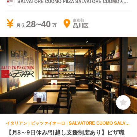
SALVATORE CUOMO PIIZA SALVATORE CUOMO天王
洲
東京都
28~40
品川区
月収
イタリアン | ピッツァイオーロ | SALVATORE CUOMO SALVATORE CUOMO＆BAR武蔵小山
【月8～9日休み/引越し支援制度あり】ピザ職