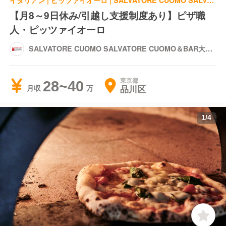
イタリアン | ピッツァイオーロ | SALVATORE CUOMO SALVATORE CUOMO＆BAR大井町
【月8～9日休み/引越し支援制度あり】ピザ職
人・ピッツァイオーロ
SALVATORE CUOMO SALVATORE CUOMO＆BAR大井
町
東京都
28~40
品川区
月収
1
/
4