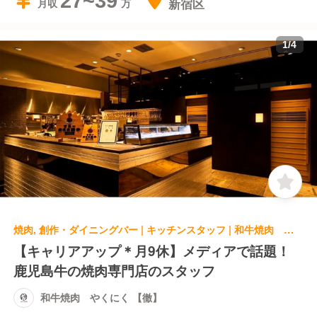
27~39
新宿区
月収
1
/
4
焼肉, 創作・ダイニングバー | キッチンスタッフ | 和牛焼肉 やくにく 【徹】
【キャリアアップ＊月9休】メディアで話題！
鹿児島牛の焼肉専門店のスタッフ
和牛焼肉 やくにく 【徹】