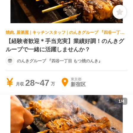
焼肉, 居酒屋 | キッチンスタッフ | のんきグループ 『四谷一丁目 もつ焼のんき』
【経験者歓迎＊手当充実】業績好調！のんきグ
ループで一緒に活躍しませんか？
のんきグループ 『四谷一丁目 もつ焼のんき』
東京都
28~47
新宿区
月収
1
/
4