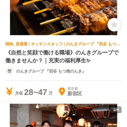
焼肉, 居酒屋 | キッチンスタッフ | のんきグループ 『四谷 もつ焼のんき』
《自然と笑顔で働ける職場》のんきグループで
働きませんか？｜充実の福利厚生✨
のんきグループ 『四谷 もつ焼のんき』
東京都
28~47
新宿区
月収
1
/
4