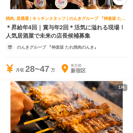
焼肉, 居酒屋 | キッチンスタッフ | のんきグループ 『神楽坂 たれ焼肉のんき』
＊昇給年4回｜賞与年2回＊活気に溢れる現場！
人気居酒屋で未来の店長候補募集
のんきグループ 『神楽坂 たれ焼肉のんき』
東京都
28~47
新宿区
月収
1
/
4