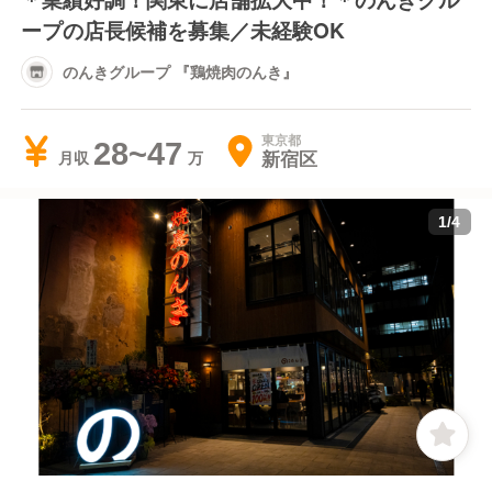
ープの店長候補を募集／未経験OK
のんきグループ 『鶏焼肉のんき』
東京都
28~47
新宿区
月収
1
/
4