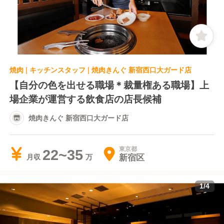
焼肉 | キッチンスタッフ | 焼肉きんぐ 新宿西口大ガード店
【自分の色を出せる職場＊裁量権ある職場】上
場企業が運営する飲食店の店長候補
焼肉きんぐ 新宿西口大ガード店
東京都
22~35
新宿区
月収
1
/
4