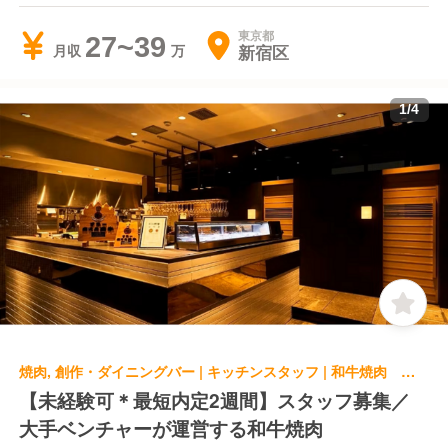
東京都
27~39
新宿区
月収
1
/
4
焼肉, 創作・ダイニングバー | キッチンスタッフ | 和牛焼肉 やくにく 新宿東口店
【未経験可＊最短内定2週間】スタッフ募集／
大手ベンチャーが運営する和牛焼肉