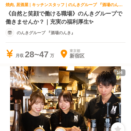
焼肉, 居酒屋 | キッチンスタッフ | のんきグループ 『酒場のんき』
《自然と笑顔で働ける職場》のんきグループで
働きませんか？｜充実の福利厚生✨
のんきグループ 『酒場のんき』
東京都
28~47
新宿区
月収
1
/
4