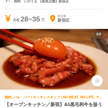
焼肉 いのうえ 【新規店舗】新宿店
東京都
28~35
新宿区
月収
1
/
3
焼肉, バル・バー | キッチンスタッフ | NO MEAT, NO LIFE. ヤキニクバル NO MEAT, NO LIFE. 1st
【オープンキッチン／新宿】A5黒毛和牛を扱う