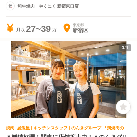
和牛焼肉 やくにく 新宿東口店
東京都
27~39
新宿区
月収
1
/
4
焼肉, 居酒屋 | キッチンスタッフ | のんきグループ 『鶏焼肉のんき』
＊業績好調！関東に店舗拡大中！＊のんきグル