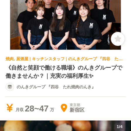
焼肉, 居酒屋 | キッチンスタッフ | のんきグループ 『四谷 たれ焼肉のんき』
《自然と笑顔で働ける職場》のんきグループで
働きませんか？｜充実の福利厚生✨
のんきグループ 『四谷 たれ焼肉のんき』
東京都
28~47
新宿区
月収
1
/
4