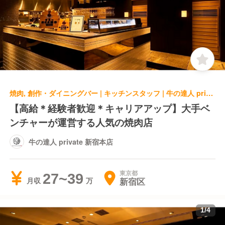
焼肉, 創作・ダイニングバー | キッチンスタッフ | 牛の達人 private 新宿本店
【高給＊経験者歓迎＊キャリアアップ】大手ベ
ンチャーが運営する人気の焼肉店
牛の達人 private 新宿本店
東京都
27~39
新宿区
月収
1
/
4