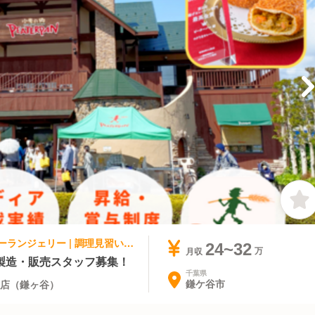
パティスリー・ケーキ屋, ベーカリー・ブーランジェリー | 調理見習い・調理補助 | ピーターパン ピーターパン 小麦の郷店（鎌ヶ谷）
24~32
月収
製造・販売スタッフ募集！
千葉県
鎌ケ谷市
郷店（鎌ヶ谷）