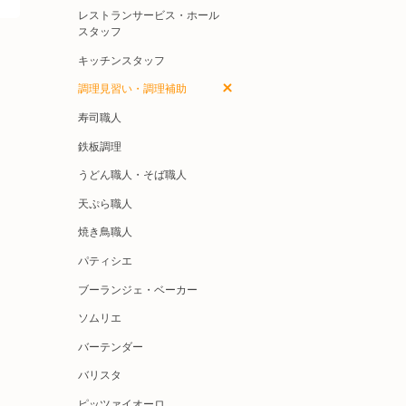
レストランサービス・ホール
スタッフ
キッチンスタッフ
調理見習い・調理補助
寿司職人
鉄板調理
うどん職人・そば職人
天ぷら職人
焼き鳥職人
パティシエ
ブーランジェ・ベーカー
ソムリエ
バーテンダー
バリスタ
ピッツァイオーロ