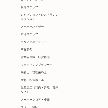
販売スタッフ
レセプション・レストランレ
セプション
スーパーバイザー
本部スタッフ
エリアマネージャー
商品開発
営業管理職・経営幹部
ウェディングプランナー
栄養士・管理栄養士
女将・和装ホール
生産加工（精肉・鮮魚・青果
など）
スーパーフロア・小売
スクール講師