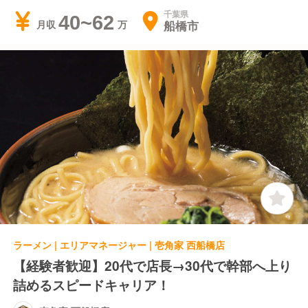
千葉県
40~62
船橋市
月収
ラーメン | エリアマネージャー | 壱角家 西船橋店
【経験者歓迎】20代で店長→30代で幹部へ上り
詰めるスピードキャリア！