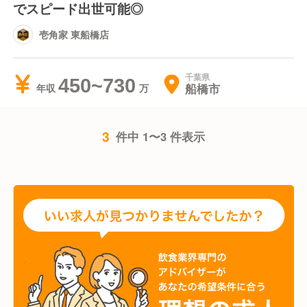
でスピード出世可能◎
壱角家 東船橋店
千葉県
450~730
船橋市
年収
3
件中 1〜3 件表示