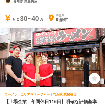
壱角家 西船橋店
千葉県
30~40
船橋市
月収
ラーメン | エリアマネージャー | 壱角家 東船橋店
【上場企業｜年間休日116日】明確な評価基準