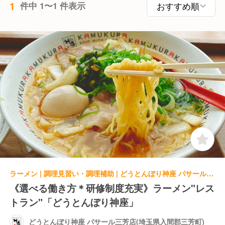
1
件中 1〜1 件表示
ラーメン | 調理見習い・調理補助 | どうとんぼり神座 パサール三芳店(埼玉県入間郡三芳町)
《選べる働き方＊研修制度充実》ラーメン"レス
トラン"「どうとんぼり神座」
どうとんぼり神座 パサール三芳店(埼玉県入間郡三芳町)