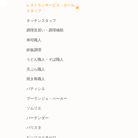
レストランサービス・ホール
スタッフ
キッチンスタッフ
調理見習い・調理補助
寿司職人
鉄板調理
うどん職人・そば職人
天ぷら職人
焼き鳥職人
パティシエ
ブーランジェ・ベーカー
ソムリエ
バーテンダー
バリスタ
ピッツァイオーロ