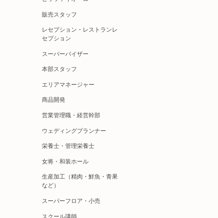
販売スタッフ
レセプション・レストランレ
セプション
スーパーバイザー
本部スタッフ
エリアマネージャー
商品開発
営業管理職・経営幹部
ウェディングプランナー
栄養士・管理栄養士
女将・和装ホール
生産加工（精肉・鮮魚・青果
など）
スーパーフロア・小売
スクール講師