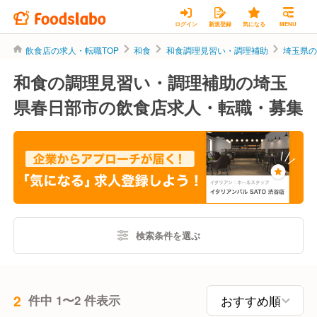
ログイン
新規登録
気になる
MENU
飲食店の求人・転職TOP
和食
和食調理見習い・調理補助
埼玉県
和食の調理見習い・調理補助の埼玉
県春日部市の飲食店求人・転職・募集
検索条件を選ぶ
2
件中 1〜2 件表示