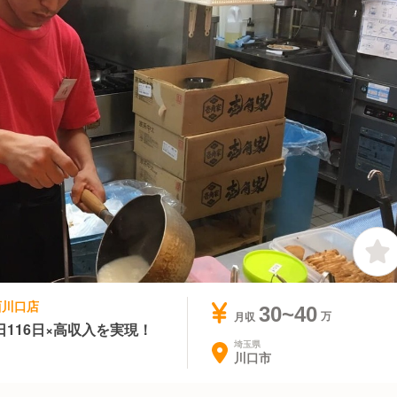
西川口店
30~40
月収
116日×高収入を実現！
埼玉県
川口市