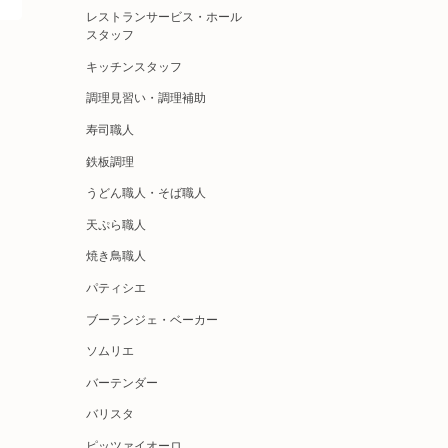
レストランサービス・ホール
スタッフ
キッチンスタッフ
調理見習い・調理補助
寿司職人
鉄板調理
うどん職人・そば職人
天ぷら職人
焼き鳥職人
パティシエ
ブーランジェ・ベーカー
ソムリエ
バーテンダー
バリスタ
ピッツァイオーロ