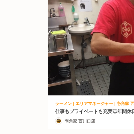
ラーメン | エリアマネージャー | 壱角家 
仕事もプライベートも充実◎年間休日
壱角家 西川口店