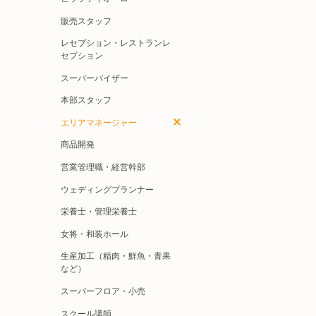
販売スタッフ
レセプション・レストランレ
セプション
スーパーバイザー
本部スタッフ
エリアマネージャー
商品開発
営業管理職・経営幹部
ウェディングプランナー
栄養士・管理栄養士
女将・和装ホール
生産加工（精肉・鮮魚・青果
など）
スーパーフロア・小売
スクール講師