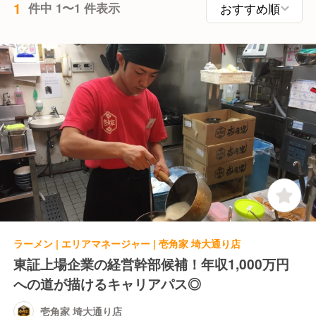
1
件中 1〜1 件表示
ラーメン | エリアマネージャー | 壱角家 埼大通り店
東証上場企業の経営幹部候補！年収1,000万円
への道が描けるキャリアパス◎
壱角家 埼大通り店