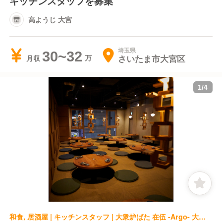
キッチンスタッフを募集
高ようじ 大宮
埼玉県
30~32
さいたま市大宮区
月収
1
/
4
和食, 居酒屋 | キッチンスタッフ | 大衆炉ばた 在伍 -Argo- 大宮東口 大衆炉端 在伍 -Argo- 大宮東口