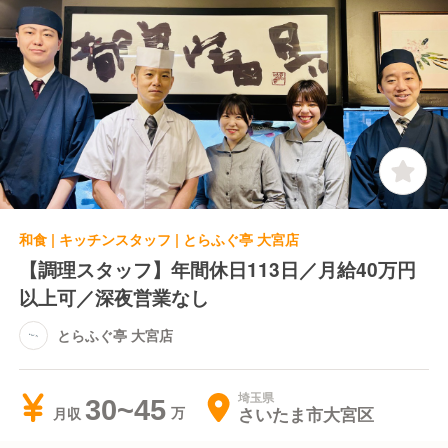
和食 | キッチンスタッフ | とらふぐ亭 大宮店
【調理スタッフ】年間休日113日／月給40万円
以上可／深夜営業なし
とらふぐ亭 大宮店
埼玉県
30~45
さいたま市大宮区
月収