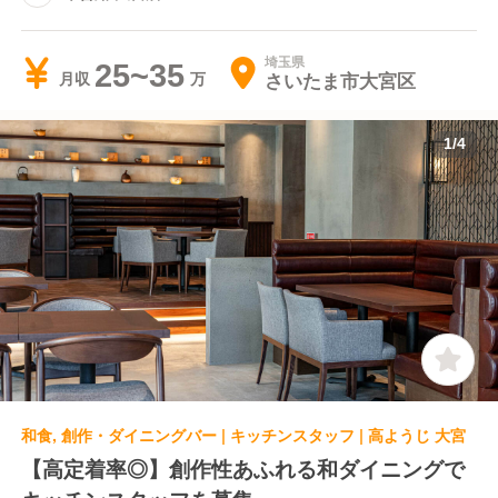
埼玉県
25~35
さいたま市大宮区
月収
1
/
4
和食, 創作・ダイニングバー | キッチンスタッフ | 高ようじ 大宮
【高定着率◎】創作性あふれる和ダイニングで