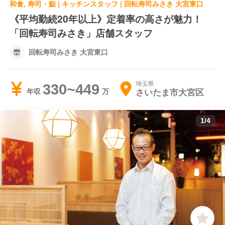
和食, 寿司・鮨 | キッチンスタッフ | 回転寿司みさき 大宮東口
《平均勤続20年以上》定着率の高さが魅力！
「回転寿司みさき」店舗スタッフ
回転寿司みさき 大宮東口
埼玉県
330~449
さいたま市大宮区
年収
1
/
4