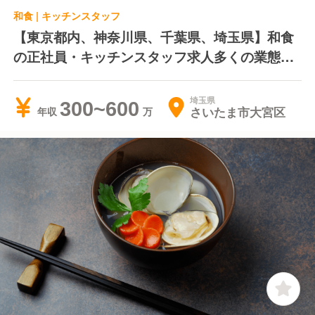
和食 | キッチンスタッフ
【東京都内、神奈川県、千葉県、埼玉県】和食
の正社員・キッチンスタッフ求人多くの業態を
展開し、現在は全国に350店舗以上を経営して
います。現場の店長や料理長に大きな権限を与
埼玉県
300~600
さいたま市大宮区
年収
えており、各店舗の売上目標の策定や販売戦略
の立案などは責任者が自分で考え、工夫しなが
ら仕事を進めていけます。