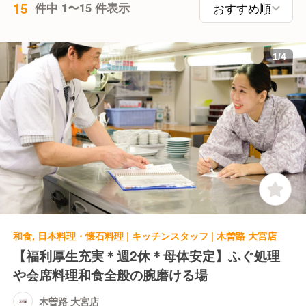
15
件中 1〜15 件表示
1
/
4
和食, 日本料理・懐石料理 | キッチンスタッフ | 木曽路 大宮店
【福利厚生充実＊週2休＊母体安定】ふぐ処理
や会席料理和食全般の腕磨ける場
木曽路 大宮店