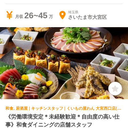
宮区)
埼玉県
26~45
さいたま市大宮区
月収
和食, 居酒屋 | キッチンスタッフ | くいもの屋わん 大宮西口店(埼玉県さいたま市)
《労働環境安定＊未経験歓迎＊自由度の高い仕
事》和食ダイニングの店舗スタッフ