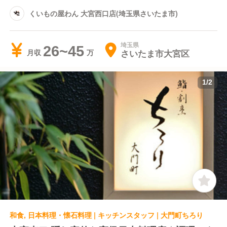
くいもの屋わん 大宮西口店(埼玉県さいたま市)
埼玉県
26~45
さいたま市大宮区
月収
1
/
2
和食, 日本料理・懐石料理 | キッチンスタッフ | 大門町ちろり