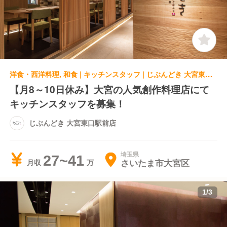
洋食・西洋料理, 和食 | キッチンスタッフ | じぶんどき 大宮東口駅前店
【月8～10日休み】大宮の人気創作料理店にて
キッチンスタッフを募集！
じぶんどき 大宮東口駅前店
埼玉県
27~41
さいたま市大宮区
月収
1
/
3