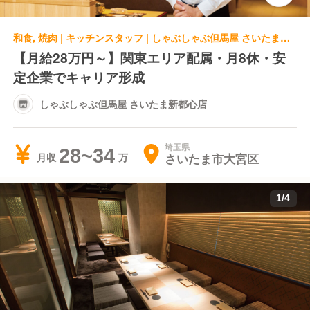
和食, 焼肉 | キッチンスタッフ | しゃぶしゃぶ但馬屋 さいたま新都心店
【月給28万円～】関東エリア配属・月8休・安
定企業でキャリア形成
しゃぶしゃぶ但馬屋 さいたま新都心店
埼玉県
28~34
さいたま市大宮区
月収
1
/
4