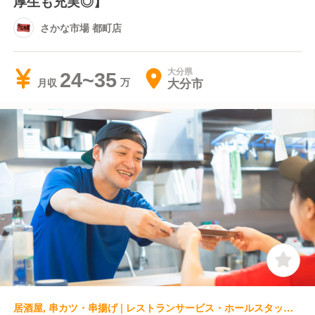
厚生も充実◎】
さかな市場 都町店
大分県
24~35
大分市
月収
居酒屋, 串カツ・串揚げ | レストランサービス・ホールスタッフ | 串カツ田中 アミュプラザおおいた