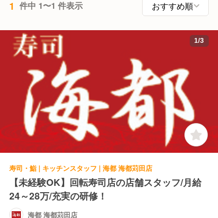
1
件中 1〜1 件表示
1
/
3
寿司・鮨 | キッチンスタッフ | 海都 海都苅田店
【未経験OK】回転寿司店の店舗スタッフ/月給
24～28万/充実の研修！
海都 海都苅田店