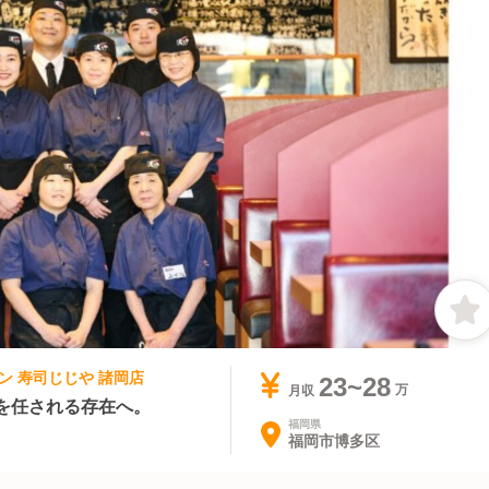
ーン 寿司じじや 諸岡店
23~28
月収
を任される存在へ。
福岡県
福岡市博多区