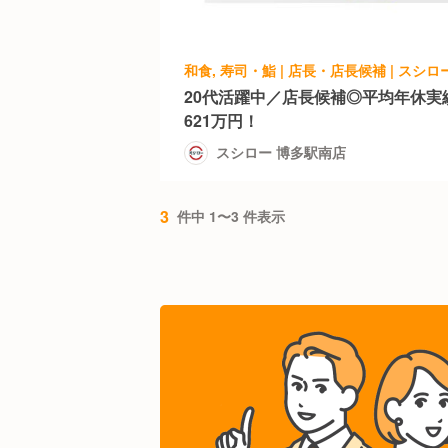
和食, 寿司・鮨 | 店長・店長候補 | スシ
20代活躍中／店長候補◎平均年休実績
621万円！
スシロー 博多駅南店
3
件中 1〜3 件表示