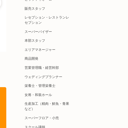
販売スタッフ
レセプション・レストランレ
セプション
スーパーバイザー
本部スタッフ
エリアマネージャー
商品開発
営業管理職・経営幹部
ウェディングプランナー
栄養士・管理栄養士
女将・和装ホール
生産加工（精肉・鮮魚・青果
など）
スーパーフロア・小売
スクール講師