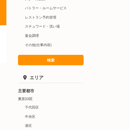
バトラー・ルームサービス
レストラン予約管理
スチュワード・洗い場
宴会調理
その他(仕事内容)
検索
エリア
主要都市
東京23区
千代田区
中央区
港区