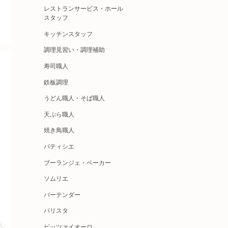
レストランサービス・ホール
スタッフ
キッチンスタッフ
調理見習い・調理補助
寿司職人
鉄板調理
うどん職人・そば職人
天ぷら職人
焼き鳥職人
パティシエ
ブーランジェ・ベーカー
ソムリエ
バーテンダー
バリスタ
ピッツァイオーロ