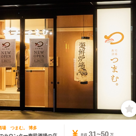
司酒場 つまむ。 博多
31~50
多のカウンター寿司酒場の店
月収