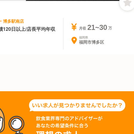
ロー 博多駅南店
21~30
120日以上/店長平均年収
月収
福岡県
福岡市博多区