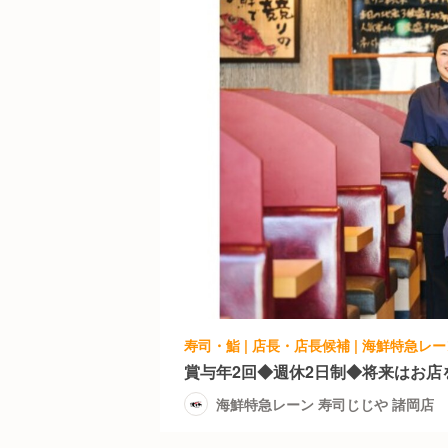
寿司・鮨 | 店長・店長候補 | 海鮮特急レ
賞与年2回◆週休2日制◆将来はお店
海鮮特急レーン 寿司じじや 諸岡店