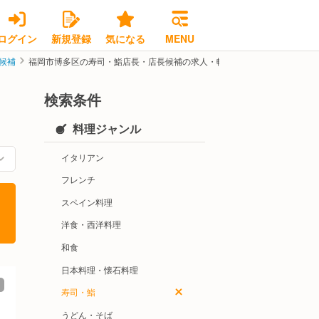
ログイン
新規登録
気になる
MENU
候補
福岡市博多区の寿司・鮨店長・店長候補の求人・転職情報
検索条件
料理ジャンル
イタリアン
フレンチ
スペイン料理
洋食・西洋料理
和食
日本料理・懐石料理
寿司・鮨
うどん・そば