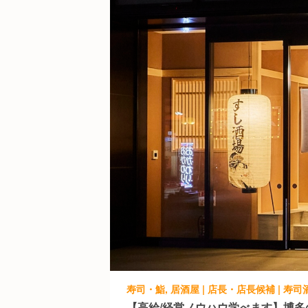
寿司・鮨, 居酒屋 | 店長・店長候補 | 寿
【高給/経営ノウハウ学べます】博