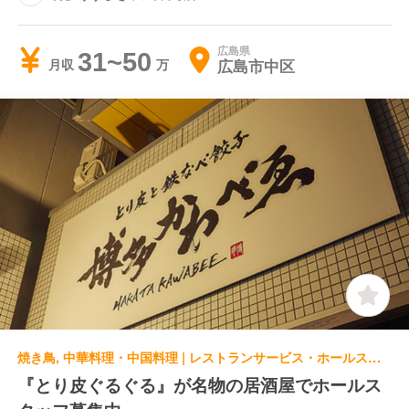
広島県
31~50
広島市中区
月収
焼き鳥, 中華料理・中国料理 | レストランサービス・ホールスタッフ | とり皮と鉄なべ餃子 博多 かわべゑ 広島大手町店
『とり皮ぐるぐる』が名物の居酒屋でホールス