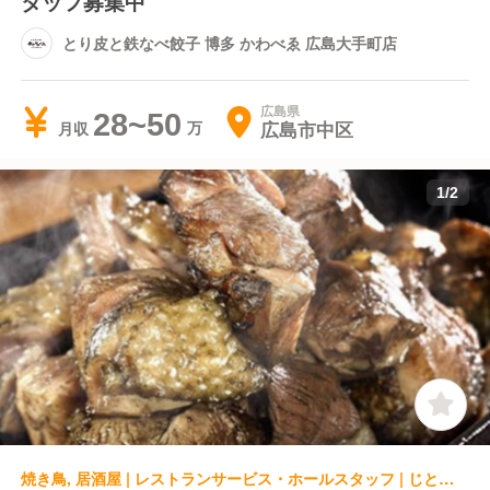
タッフ募集中
とり皮と鉄なべ餃子 博多 かわべゑ 広島大手町店
広島県
28~50
広島市中区
月収
1
/
2
焼き鳥, 居酒屋 | レストランサービス・ホールスタッフ | じとっこ組合 広島中央通り店