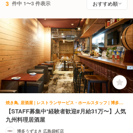
3
件中 1〜3 件表示
焼き鳥, 居酒屋 | レストランサービス・ホールスタッフ | 博多うずまき 広島袋町店
【STAFF募集中*経験者歓迎#月給31万〜】人気
九州料理居酒屋
博多うずまき 広島袋町店