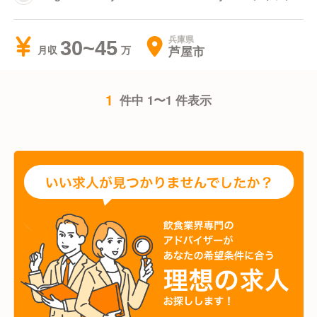
フェ 芦屋
兵庫県
30~45
芦屋市
月収
1
件中 1〜1 件表示