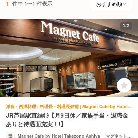
1
件中 1〜1 件表示
1
/
2
洋食・西洋料理 | 料理長・料理長候補 | Magnet Cafe by Hotel Takezono Ashiya マグネットカフェ 芦屋
JR芦屋駅直結◎【月9日休／家族手当・退職金
ありと待遇面充実！!】
Magnet Cafe by Hotel Takezono Ashiya マグネットカ