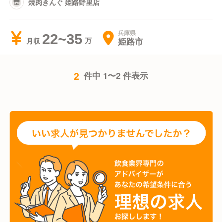
焼肉きんぐ 姫路野里店
兵庫県
22~35
姫路市
月収
2
件中 1〜2 件表示