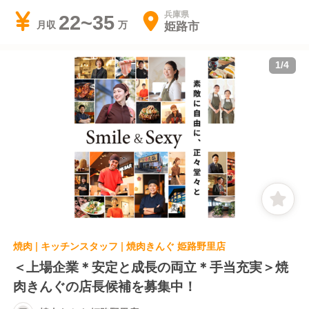
兵庫県
22~35
姫路市
月収
1
/
4
焼肉 | キッチンスタッフ | 焼肉きんぐ 姫路野里店
＜上場企業＊安定と成長の両立＊手当充実＞焼
肉きんぐの店長候補を募集中！