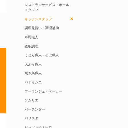
レストランサービス・ホール
スタッフ
キッチンスタッフ
調理見習い・調理補助
寿司職人
鉄板調理
うどん職人・そば職人
天ぷら職人
焼き鳥職人
パティシエ
ブーランジェ・ベーカー
ソムリエ
バーテンダー
バリスタ
ピッツァイオーロ