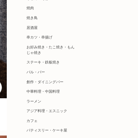
焼肉
焼き鳥
居酒屋
串カツ・串揚げ
お好み焼き・たこ焼き・もん
じゃ焼き
ステーキ・鉄板焼き
バル・バー
創作・ダイニングバー
中華料理・中国料理
ラーメン
アジア料理・エスニック
カフェ
パティスリー・ケーキ屋