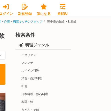
ログイン
新規登録
気になる
MENU
堂・介護・病院キッチンスタッフ
豊中市の給食・社員食堂・介護・病院キッチン
検索条件
飲
料理ジャンル
イタリアン
フレンチ
スペイン料理
洋食・西洋料理
和食
日本料理・懐石料理
寿司・鮨
うどん・そば