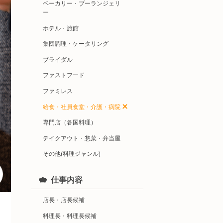
ベーカリー・ブーランジェリ
ー
ホテル・旅館
集団調理・ケータリング
ブライダル
ファストフード
ファミレス
給食・社員食堂・介護・病院
専門店（各国料理）
テイクアウト・惣菜・弁当屋
その他(料理ジャンル)
仕事内容
店長・店長候補
料理長・料理長候補