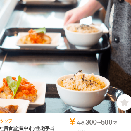
スタッフ
300~500
年収
員食堂(豊中市)/住宅手当