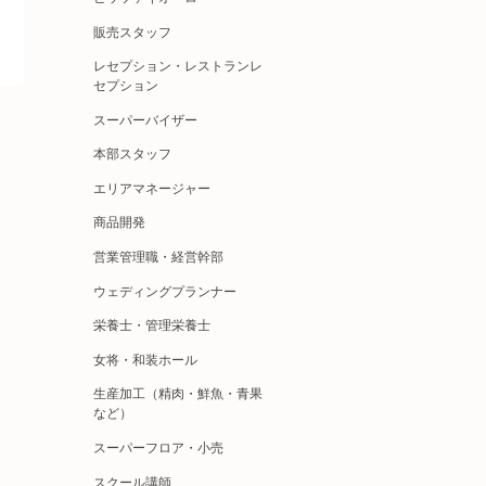
販売スタッフ
レセプション・レストランレ
セプション
スーパーバイザー
本部スタッフ
エリアマネージャー
商品開発
営業管理職・経営幹部
ウェディングプランナー
栄養士・管理栄養士
女将・和装ホール
生産加工（精肉・鮮魚・青果
など）
スーパーフロア・小売
スクール講師