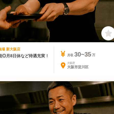
床漁場 新大阪店
30~35
能◎月8日休など待遇充実！
月収
大阪府
大阪市淀川区