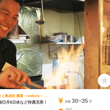
和食, 居酒屋 | 料理長・料理長候補 | 藁焼きと熟成肉 藁蔵 ～wakura～ 新大阪店
30~35
能◎月8日休など待遇充実！
月収
大阪府