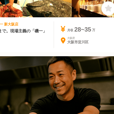
磯一 新大阪店
28~35
まで。現場主義の「磯一」
月収
大阪府
大阪市淀川区