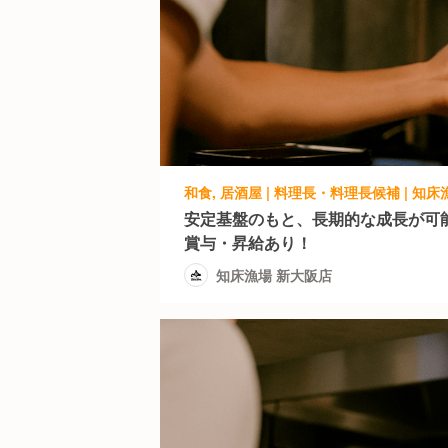
和食, 居酒屋 | 料理長・料理長候補 | 知
安定基盤のもと、長期的な成長が可
賞与・昇給あり！
知床漁場 新大阪店