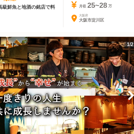
25~28
高級鮮魚と地酒の銘店で料
月収
大阪府
大阪市淀川区
1
/
2