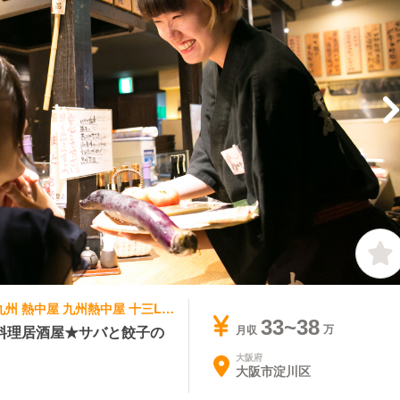
寿司・鮨, 居酒屋 | 料理長・料理長候補 | 九州 熱中屋 九州熱中屋 十三LIVE
33~38
料理居酒屋★サバと餃子の
月収
大阪府
大阪市淀川区