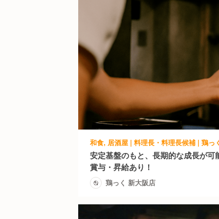
和食, 居酒屋 | 料理長・料理長候補 | 鶏っ
安定基盤のもと、長期的な成長が可
賞与・昇給あり！
鶏っく 新大阪店