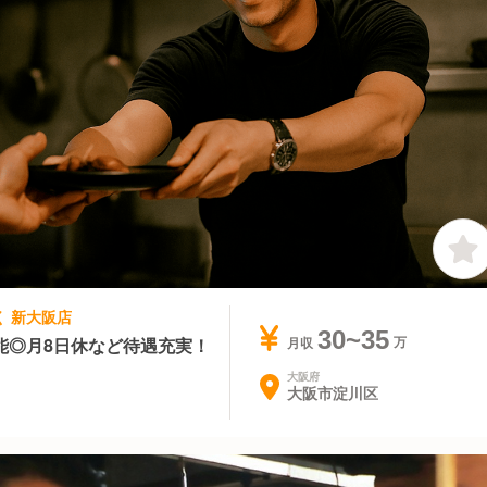
く 新大阪店
30~35
能◎月8日休など待遇充実！
月収
大阪府
大阪市淀川区