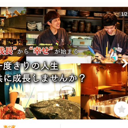
1
/
2
岸 海の家