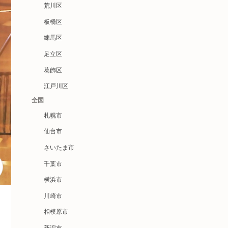
荒川区
板橋区
練馬区
足立区
葛飾区
江戸川区
全国
札幌市
仙台市
さいたま市
千葉市
横浜市
川崎市
相模原市
新潟市