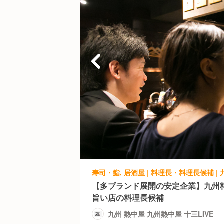
【多ブランド展開の安定企業】九州
旨い店の料理長候補
九州 熱中屋 九州熱中屋 十三LIVE