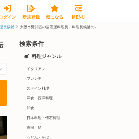
ログイン
新規登録
気になる
MENU
理長候補
大阪市淀川区の居酒屋料理長・料理長候補の求人・転職情報
検索条件
転
料理ジャンル
イタリアン
フレンチ
スペイン料理
洋食・西洋料理
和食
日本料理・懐石料理
寿司・鮨
うどん・そば