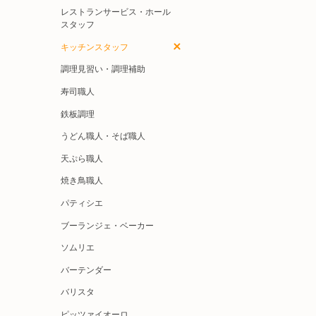
レストランサービス・ホール
スタッフ
キッチンスタッフ
調理見習い・調理補助
寿司職人
鉄板調理
うどん職人・そば職人
天ぷら職人
焼き鳥職人
パティシエ
ブーランジェ・ベーカー
ソムリエ
バーテンダー
バリスタ
ピッツァイオーロ