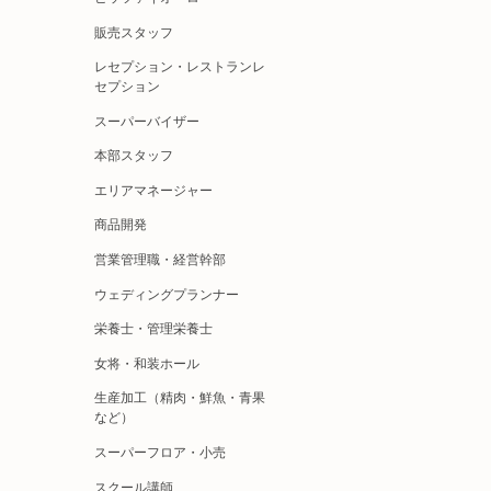
販売スタッフ
レセプション・レストランレ
セプション
スーパーバイザー
本部スタッフ
エリアマネージャー
商品開発
営業管理職・経営幹部
ウェディングプランナー
栄養士・管理栄養士
女将・和装ホール
生産加工（精肉・鮮魚・青果
など）
スーパーフロア・小売
スクール講師