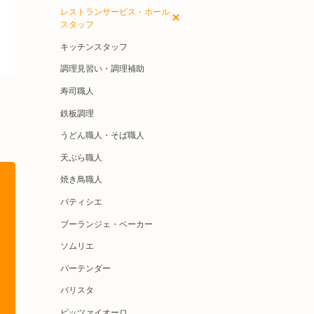
レストランサービス・ホール
スタッフ
キッチンスタッフ
調理見習い・調理補助
寿司職人
鉄板調理
うどん職人・そば職人
天ぷら職人
焼き鳥職人
パティシエ
ブーランジェ・ベーカー
ソムリエ
バーテンダー
バリスタ
ピッツァイオーロ