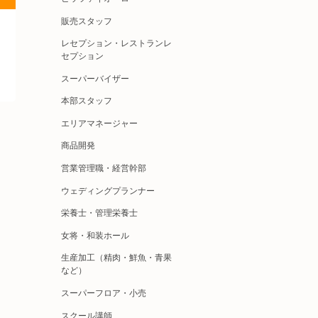
販売スタッフ
レセプション・レストランレ
セプション
スーパーバイザー
本部スタッフ
エリアマネージャー
商品開発
営業管理職・経営幹部
ウェディングプランナー
栄養士・管理栄養士
女将・和装ホール
生産加工（精肉・鮮魚・青果
など）
スーパーフロア・小売
スクール講師