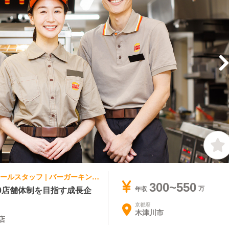
ファストフード | レストランサービス・ホールスタッフ | バーガーキング イオンモール高の原店
300~550
0店舗体制を目指す成長企
年収
京都府
木津川市
店