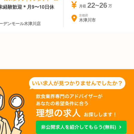
22~26
未経験歓迎＊月9〜10日休
月収
京都府
木津川市
ーデンモール木津川店