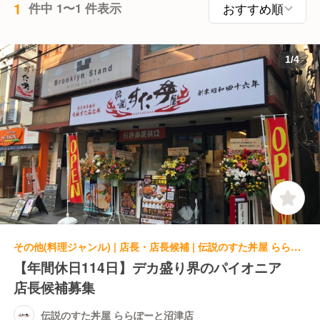
1
件中 1〜1 件表示
1
/
4
その他(料理ジャンル) | 店長・店長候補 | 伝説のすた丼屋 ららぽーと沼津店
【年間休日114日】デカ盛り界のパイオニア
店長候補募集
伝説のすた丼屋 ららぽーと沼津店