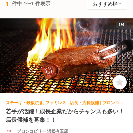
1
件中 1〜1 件表示
1
/
4
ステーキ・鉄板焼き, ファミレス | 店長・店長候補 | ブロンコビリー 浜松有玉店
若手が活躍！成長企業だからチャンスも多い！
店長候補を募集！！
ブロンコビリー 浜松有玉店