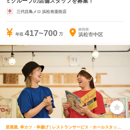
ミグループの店舗スタッフを募集！
三代目鳥メロ 浜松有楽街店
静岡県
417~700
浜松市中区
年収
居酒屋, 串カツ・串揚げ | レストランサービス・ホールスタッフ | 串カツ田中 浜松モール街店