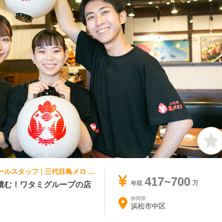
焼き鳥, 居酒屋 | レストランサービス・ホールスタッフ | 三代目鳥メロ 浜松有楽街店
417~700
積む！ワタミグループの店
年収
静岡県
浜松市中区