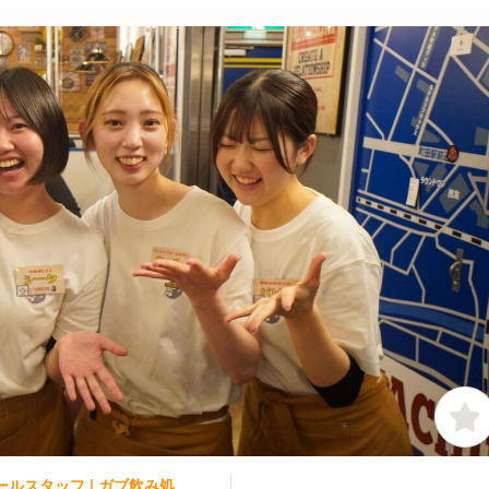
焼き鳥, 居酒屋 | レストランサービス・ホールスタッフ | ガブ飲み処 鬼ぞりゴリラ 浜松店