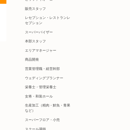
販売スタッフ
レセプション・レストランレ
セプション
スーパーバイザー
本部スタッフ
エリアマネージャー
商品開発
営業管理職・経営幹部
ウェディングプランナー
栄養士・管理栄養士
女将・和装ホール
生産加工（精肉・鮮魚・青果
など）
スーパーフロア・小売
スクール講師