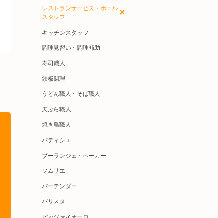
レストランサービス・ホール
スタッフ
キッチンスタッフ
調理見習い・調理補助
寿司職人
鉄板調理
うどん職人・そば職人
天ぷら職人
焼き鳥職人
パティシエ
ブーランジェ・ベーカー
ソムリエ
バーテンダー
バリスタ
ピッツァイオーロ