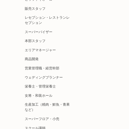
販売スタッフ
レセプション・レストランレ
セプション
スーパーバイザー
本部スタッフ
エリアマネージャー
商品開発
営業管理職・経営幹部
ウェディングプランナー
栄養士・管理栄養士
女将・和装ホール
生産加工（精肉・鮮魚・青果
など）
スーパーフロア・小売
スクール講師