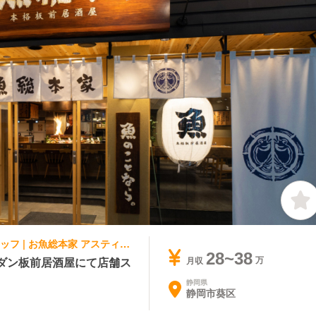
居酒屋 | レストランサービス・ホールスタッフ | お魚総本家 アスティ静岡店
28~38
ダン板前居酒屋にて店舗ス
月収
静岡県
静岡市葵区