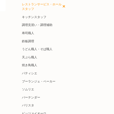
レストランサービス・ホール
スタッフ
キッチンスタッフ
調理見習い・調理補助
寿司職人
鉄板調理
うどん職人・そば職人
天ぷら職人
焼き鳥職人
パティシエ
ブーランジェ・ベーカー
ソムリエ
バーテンダー
バリスタ
ピッツァイオーロ