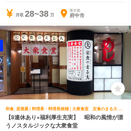
東京都
28~38
府中市
月収
和食, 居酒屋 | 料理長・料理長候補 | 大衆食堂 定食のまる大 多摩センター
【8連休あり×福利厚生充実】 昭和の風情が漂
うノスタルジックな大衆食堂