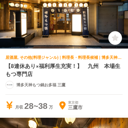
居酒屋, その他(料理ジャンル) | 料理長・料理長候補 | 博多天神もつ鍋お多福 三鷹
【8連休あり×福利厚生充実！】 九州 本場生
もつ専門店
博多天神もつ鍋お多福 三鷹
東京都
28~38
三鷹市
月収