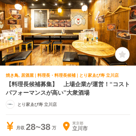
焼き鳥, 居酒屋 | 料理長・料理長候補 | とり家ゑび寿 立川店
【料理長候補募集】 上場企業が運営！“コスト
パフォーマンスが高い”大衆酒場
とり家ゑび寿 立川店
東京都
28~38
立川市
月収