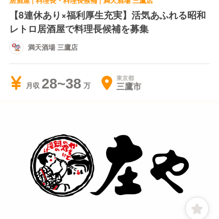
居酒屋 | 料理長・料理長候補 | 満天酒場 三鷹店
【8連休あり×福利厚生充実】活気あふれる昭和
レトロ居酒屋で料理長候補を募集
満天酒場 三鷹店
東京都
28~38
三鷹市
月収