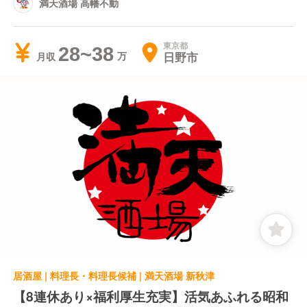
満天酒場 高幡不動
東京都
28~38
日野市
月収
居酒屋 | 料理長・料理長候補 | 満天酒場 新秋津
【8連休あり×福利厚生充実】活気あふれる昭和