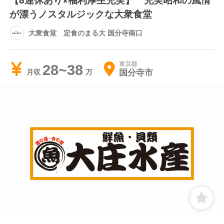
が漂うノスタルジックな大衆食堂
大衆食堂 定食のまる大 国分寺南口
東京都
28~38
国分寺市
月収