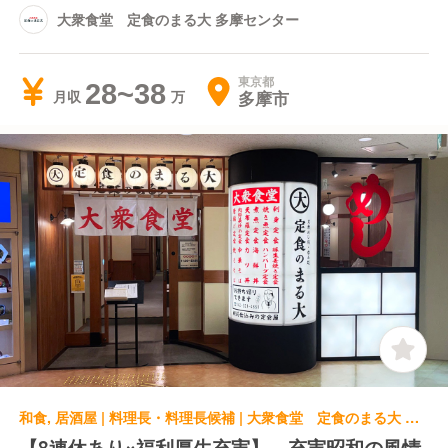
大衆食堂 定食のまる大 多摩センター
東京都
28~38
多摩市
月収
和食, 居酒屋 | 料理長・料理長候補 | 大衆食堂 定食のまる大 国分寺南口
【8連休あり×福利厚生充実】 充実昭和の風情