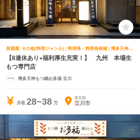
居酒屋, その他(料理ジャンル) | 料理長・料理長候補 | 博多天神もつ鍋お多福 立川
【8連休あり×福利厚生充実！】 九州 本場生
もつ専門店
博多天神もつ鍋お多福 立川
東京都
28~38
立川市
月収