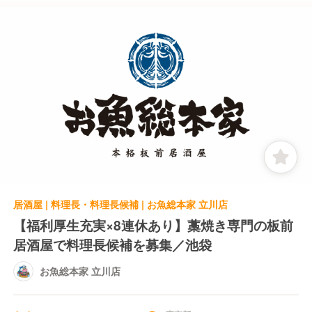
居酒屋 | 料理長・料理長候補 | お魚総本家 立川店
【福利厚生充実×8連休あり】藁焼き専門の板前
居酒屋で料理長候補を募集／池袋
お魚総本家 立川店