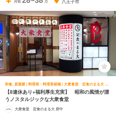
28~38
八王子市
月収
和食, 居酒屋 | 料理長・料理長候補 | 大衆食堂 定食のまる大 府中
【8連休あり×福利厚生充実】 昭和の風情が漂
うノスタルジックな大衆食堂
大衆食堂 定食のまる大 府中