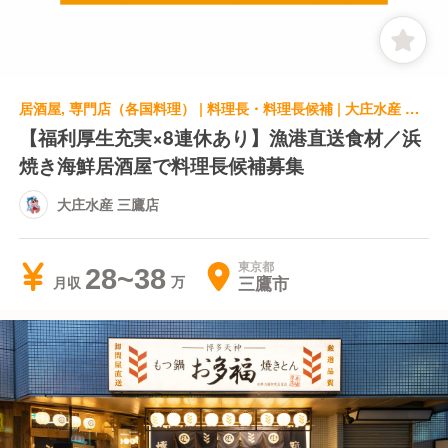
居酒屋, 専門店（各国料理） | 料理長・料理長候補 | 大庄水産 三鷹店
【福利厚生充実×8連休あり】漁港直送食材／浜
焼き海鮮居酒屋で料理長候補募集
大庄水産 三鷹店
東京都
28~38
三鷹市
月収