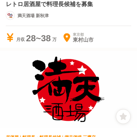
レトロ居酒屋で料理長候補を募集
満天酒場 新秋津
東京都
28~38
東村山市
月収