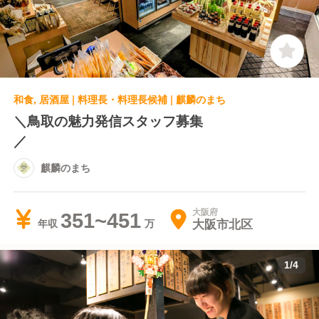
和食, 居酒屋 | 料理長・料理長候補 | 麒麟のまち
＼鳥取の魅力発信スタッフ募集
／
麒麟のまち
大阪府
351~451
大阪市北区
年収
1
/
4