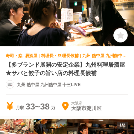
寿司・鮨, 居酒屋 | 料理長・料理長候補 | 九州 熱中屋 九州熱中屋 十三LIVE
【多ブランド展開の安定企業】九州料理居酒屋
★サバと餃子の旨い店の料理長候補
九州 熱中屋 九州熱中屋 十三LIVE
大阪府
33~38
大阪市淀川区
月収
1
/
2