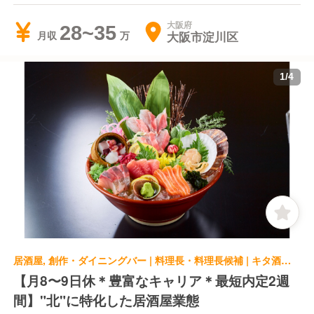
大阪府
28~35
大阪市淀川区
月収
1
/
4
居酒屋, 創作・ダイニングバー | 料理長・料理長候補 | キタ酒場 梅田店
【月8〜9日休＊豊富なキャリア＊最短内定2週
間】"北"に特化した居酒屋業態