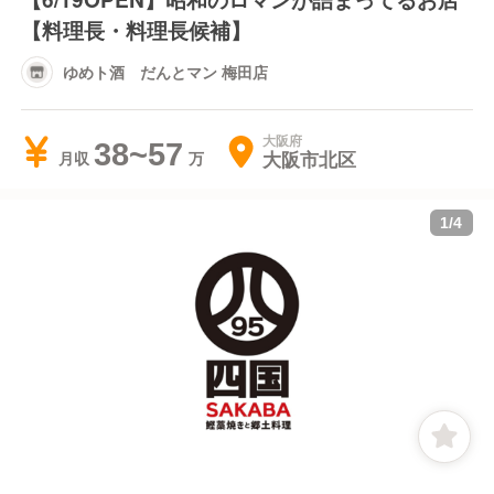
【料理長・料理長候補】
ゆめト酒 だんとマン 梅田店
大阪府
38~57
大阪市北区
月収
1
/
4