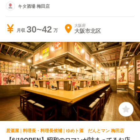
キタ酒場 梅田店
大阪府
30~42
大阪市北区
月収
居酒屋 | 料理長・料理長候補 | ゆめト酒 だんとマン 梅田店
【6/19OPEN】昭和のロマンが詰まってるお店