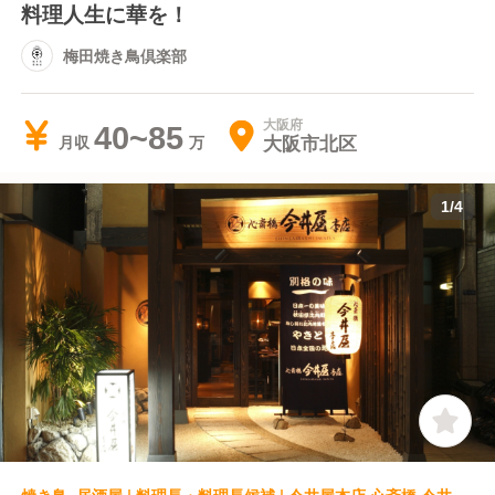
料理人生に華を！
梅田焼き鳥倶楽部
大阪府
40~85
大阪市北区
月収
1
/
4