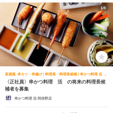
1
/
4
居酒屋, 串カツ・串揚げ | 料理長・料理長候補 | 串かつ料理 活 阿倍野店
〈正社員〉串かつ料理 活 の将来の料理長候
補者を募集
串かつ料理 活 阿倍野店