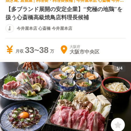
焼き鳥, 居酒屋 | 料理長・料理長候補 | 今井屋本店 心斎橋 今井屋本店
【多ブランド展開の安定企業】“究極の地鶏”を
扱う心斎橋高級焼鳥店料理長候補
今井屋本店 心斎橋 今井屋本店
大阪府
33~38
大阪市中央区
月収
1
/
4