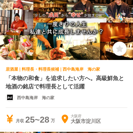
居酒屋 | 料理長・料理長候補 | 西中島海岸 海の家
「本物の和食」を追求したい方へ。高級鮮魚と
地酒の銘店で料理長として活躍
西中島海岸 海の家
大阪府
25~28
大阪市淀川区
月収