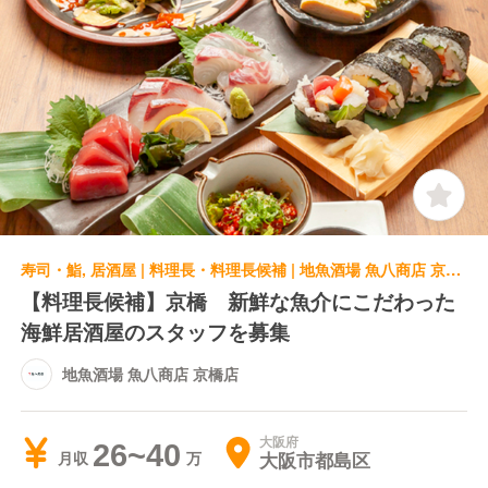
寿司・鮨, 居酒屋 | 料理長・料理長候補 | 地魚酒場 魚八商店 京橋店
【料理長候補】京橋 新鮮な魚介にこだわった
海鮮居酒屋のスタッフを募集
地魚酒場 魚八商店 京橋店
大阪府
26~40
大阪市都島区
月収