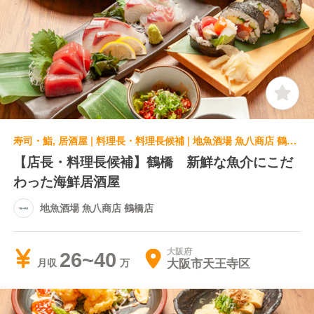
寿司・鮨, 居酒屋 | 料理長・料理長候補 | 地魚酒場 魚八商店 鶴橋店
【店長・料理長候補】鶴橋 新鮮な魚介にこだ
わった海鮮居酒屋
地魚酒場 魚八商店 鶴橋店
大阪府
26~40
大阪市天王寺区
月収