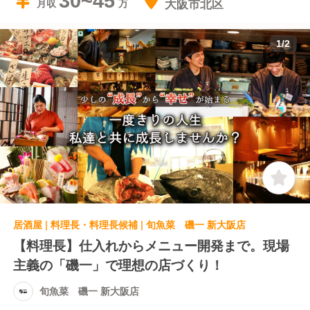
30~45
大阪市北区
月収
1
/
2
居酒屋 | 料理長・料理長候補 | 旬魚菜 磯一 新大阪店
【料理長】仕入れからメニュー開発まで。現場
主義の「磯一」で理想の店づくり！
旬魚菜 磯一 新大阪店