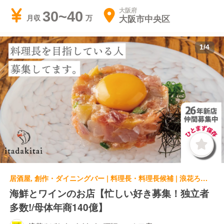
大阪府
30~40
大阪市中央区
月収
1
/
4
居酒屋, 創作・ダイニングバー | 料理長・料理長候補 | 浪花ろばた itadakitai - 頂鯛 - ルクア店
海鮮とワインのお店【忙しい好き募集！独立者
多数!/母体年商140億】