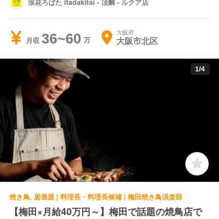
浪花ろばた itadakitai - 頂鯛 - ルクア店
大阪府
36~60
大阪市北区
月収
1
/
4
焼き鳥, 居酒屋 | 料理長・料理長候補 | 梅田焼き鳥倶楽部
【梅田×月給40万円～】梅田で話題の焼鳥店で