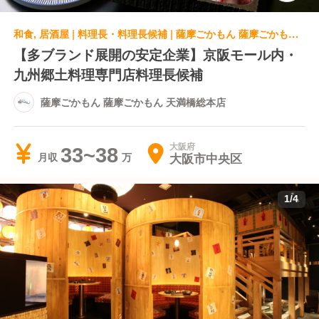
和食, 居酒屋 | 料理長・料理長候補 | 薩摩ごかもん 薩摩ごかもん 天満橋総本店
【多ブランド展開の安定企業】京阪モール内・
九州郷土料理専門店料理長候補
薩摩ごかもん 薩摩ごかもん 天満橋総本店
大阪府
33~38
大阪市中央区
月収
1
/
4