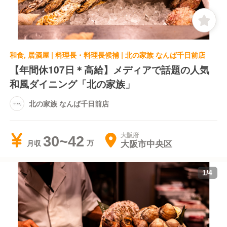
和食, 居酒屋 | 料理長・料理長候補 | 北の家族 なんば千日前店
【年間休107日＊高給】メディアで話題の人気
和風ダイニング「北の家族」
北の家族 なんば千日前店
大阪府
30~42
大阪市中央区
月収
1
/
4