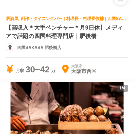
居酒屋, 創作・ダイニングバー | 料理長・料理長候補 | 四国SAKABA 肥後橋店
【高収入＊大手ベンチャー＊月9日休】メディ
アで話題の四国料理専門店｜肥後橋
四国SAKABA 肥後橋店
大阪府
30~42
大阪市西区
月収
1
/
4