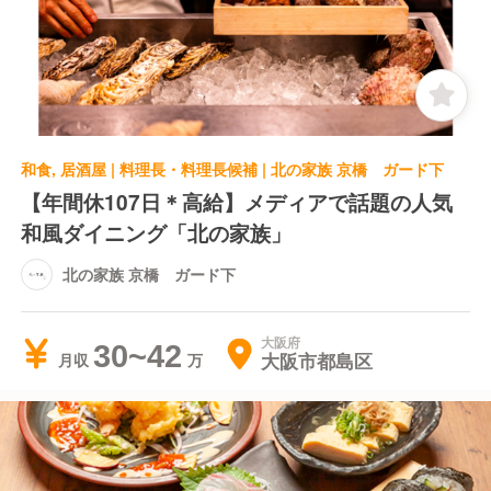
和食, 居酒屋 | 料理長・料理長候補 | 北の家族 京橋 ガード下
【年間休107日＊高給】メディアで話題の人気
和風ダイニング「北の家族」
北の家族 京橋 ガード下
大阪府
30~42
大阪市都島区
月収