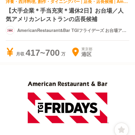
洋食・西洋料理, 創作・ダイニングバー | 店長・店長候補 | AmericanRestaurant&Bar TGIフライデーズ お台場アクアシティ店
【大手企業＊手当充実＊週休2日】お台場／人
気アメリカンレストランの店長候補
AmericanRestaurant&Bar TGIフライデーズ お台場アク
アシティ店
東京都
417~700
港区
月収