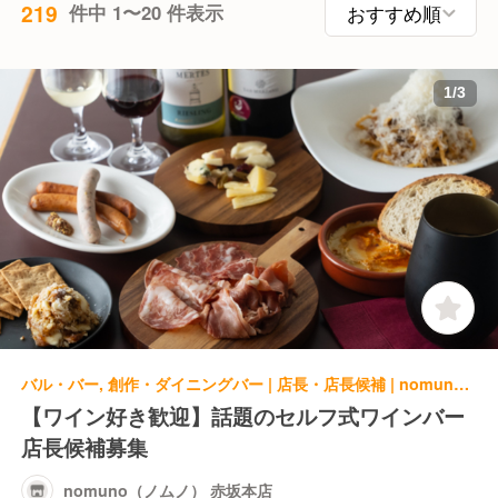
219
件中 1〜20 件表示
1
/
3
バル・バー, 創作・ダイニングバー | 店長・店長候補 | nomuno（ノムノ） 赤坂本店
【ワイン好き歓迎】話題のセルフ式ワインバー
店長候補募集
nomuno（ノムノ） 赤坂本店