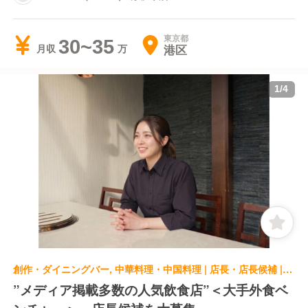
東京都
30~35
港区
月収
1
/
4
創作・ダイニングバー, 中華料理・中国料理 | 店長・店長候補 | Series the Sky 押上
”メディア掲載多数の人気飲食店”＜大手外食ベ