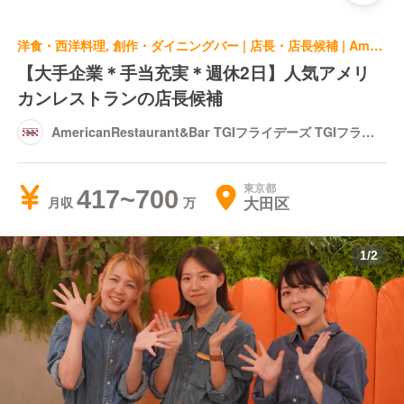
洋食・西洋料理, 創作・ダイニングバー | 店長・店長候補 | AmericanRestaurant&Bar TGIフライデーズ TGIフライデーズ ※全国用
【大手企業＊手当充実＊週休2日】人気アメリ
カンレストランの店長候補
AmericanRestaurant&Bar TGIフライデーズ TGIフライ
デーズ ※全国用
東京都
417~700
大田区
月収
1
/
2