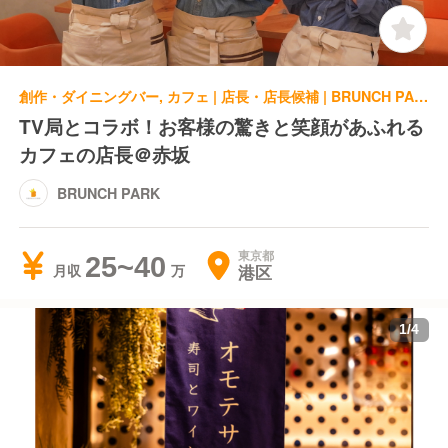
創作・ダイニングバー, カフェ | 店長・店長候補 | BRUNCH PARK
TV局とコラボ！お客様の驚きと笑顔があふれる
カフェの店長＠赤坂
BRUNCH PARK
東京都
25~40
港区
月収
1
/
4