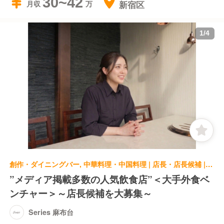
30~42
新宿区
月収
1
/
4
創作・ダイニングバー, 中華料理・中国料理 | 店長・店長候補 | Series 麻布台
”メディア掲載多数の人気飲食店”＜大手外食ベ
ンチャー＞～店長候補を大募集～
Series 麻布台