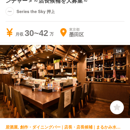
ンチャー＞～店長候補を大募集～
Series the Sky 押上
東京都
30~42
墨田区
月収
1
/
4
居酒屋, 創作・ダイニングバー | 店長・店長候補 | まるかみ水産 新宿店