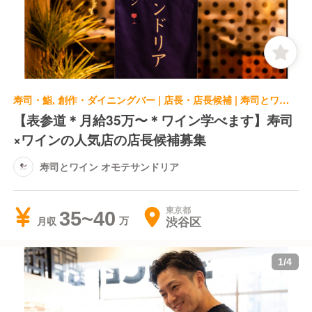
寿司・鮨, 創作・ダイニングバー | 店長・店長候補 | 寿司とワイン オモテサンドリア
【表参道＊月給35万〜＊ワイン学べます】寿司
×ワインの人気店の店長候補募集
寿司とワイン オモテサンドリア
東京都
35~40
渋谷区
月収
1
/
4