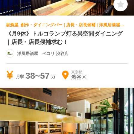
居酒屋, 創作・ダイニングバー | 店長・店長候補 | 洋風居酒屋 ペコリ 渋谷店
《月9休》トルコランプ灯る異空間ダイニング
｜店長・店長候補求む！
洋風居酒屋 ペコリ 渋谷店
東京都
38~57
渋谷区
月収