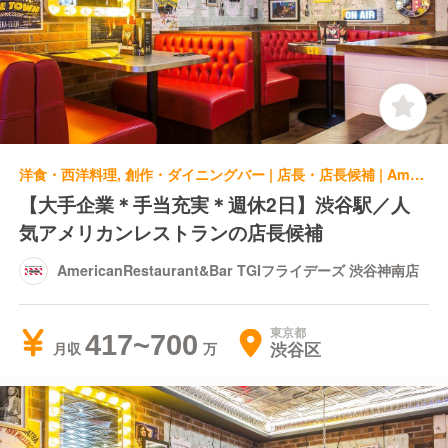
洋食・西洋料理, 創作・ダイニングバー | 店長・店長候補 | AmericanRestaurant&Bar TGIフライデーズ 渋谷神南店
【大手企業＊手当充実＊週休2日】渋谷駅／人
気アメリカンレストランの店長候補
AmericanRestaurant&Bar TGIフライデーズ 渋谷神南店
東京都
417~700
渋谷区
月収