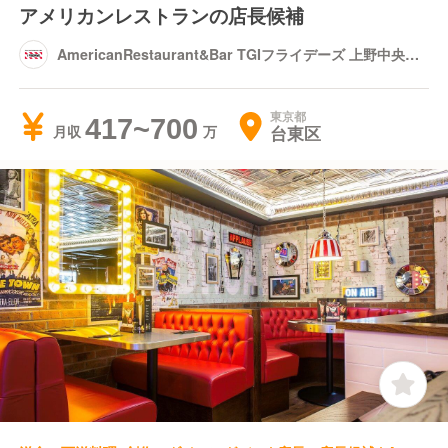
アメリカンレストランの店長候補
AmericanRestaurant&Bar TGIフライデーズ 上野中央通
り店
東京都
417~700
台東区
月収