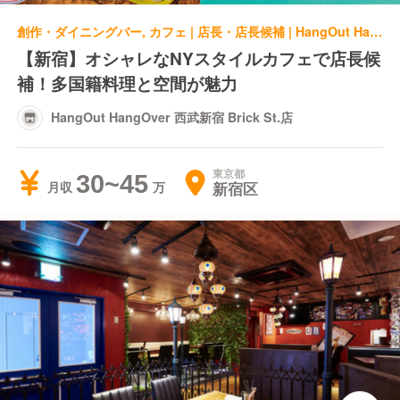
創作・ダイニングバー, カフェ | 店長・店長候補 | HangOut HangOver 西武新宿 Brick St.店
【新宿】オシャレなNYスタイルカフェで店長候
補！多国籍料理と空間が魅力
HangOut HangOver 西武新宿 Brick St.店
東京都
30~45
新宿区
月収