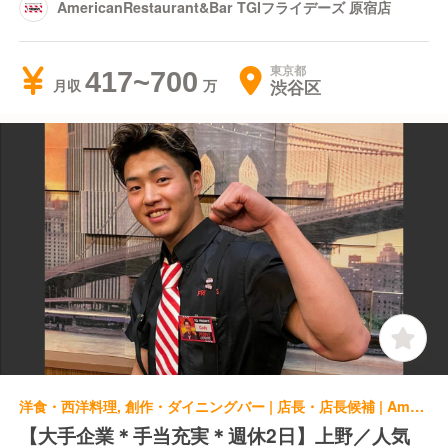
AmericanRestaurant&Bar TGIフライデーズ 原宿店
東京都
417~700
渋谷区
月収
洋食・西洋料理, 創作・ダイニングバー | 店長・店長候補 | AmericanRestaurant&Bar TGIフライデーズ 上野中央通り店
【大手企業＊手当充実＊週休2日】上野／人気