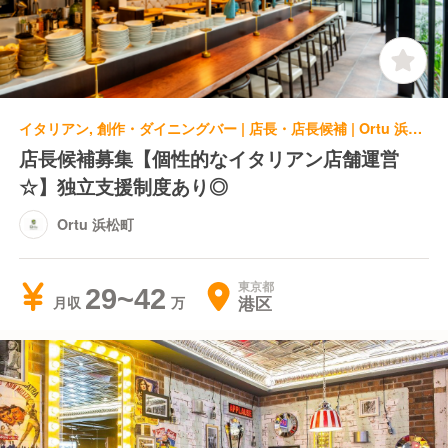
イタリアン, 創作・ダイニングバー | 店長・店長候補 | Ortu 浜松町
店長候補募集【個性的なイタリアン店舗運営
☆】独立支援制度あり◎
Ortu 浜松町
東京都
29~42
港区
月収