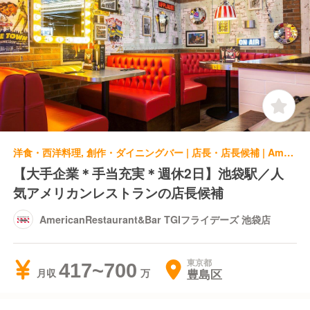
洋食・西洋料理, 創作・ダイニングバー | 店長・店長候補 | AmericanRestaurant&Bar TGIフライデーズ 池袋店
【大手企業＊手当充実＊週休2日】池袋駅／人
気アメリカンレストランの店長候補
AmericanRestaurant&Bar TGIフライデーズ 池袋店
東京都
417~700
豊島区
月収