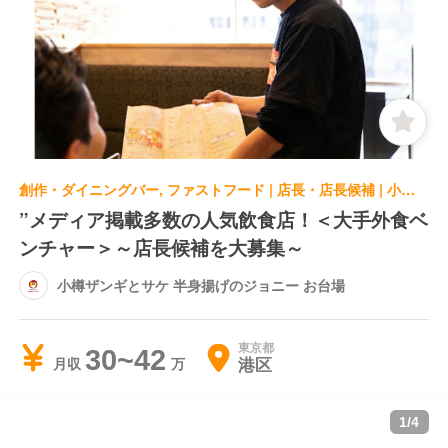
創作・ダイニングバー, ファストフード | 店長・店長候補 | 小樽ザンギとサケ 半身揚げのジョニー お台場
”メディア掲載多数の人気飲食店！＜大手外食ベ
ンチャー＞～店長候補を大募集～
小樽ザンギとサケ 半身揚げのジョニー お台場
東京都
30~42
港区
月収
1
/
4