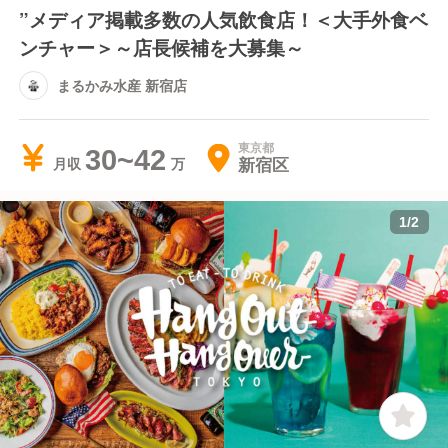
”メディア掲載多数の人気飲食店！＜大手外食ベ
ンチャー＞～店長候補を大募集～
まるかみ水産 新宿店
東京都
30~42
新宿区
月収
1
/
2