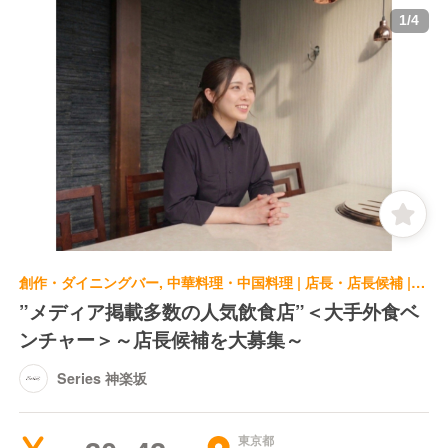
1
/
4
創作・ダイニングバー, 中華料理・中国料理 | 店長・店長候補 | Series 神楽坂
”メディア掲載多数の人気飲食店”＜大手外食ベ
ンチャー＞～店長候補を大募集～
Series 神楽坂
東京都