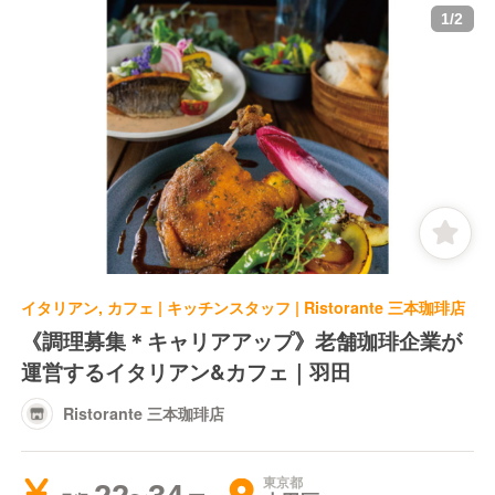
1
/
2
イタリアン, カフェ | キッチンスタッフ | Ristorante 三本珈琲店
《調理募集＊キャリアアップ》老舗珈琲企業が
運営するイタリアン&カフェ｜羽田
Ristorante 三本珈琲店
東京都