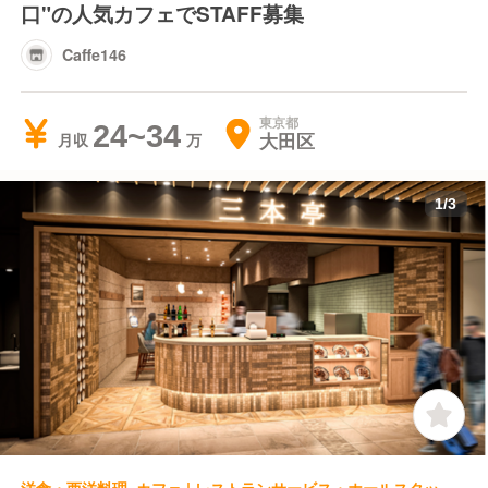
口"の人気カフェでSTAFF募集
Caffe146
東京都
24~34
大田区
月収
1
/
3