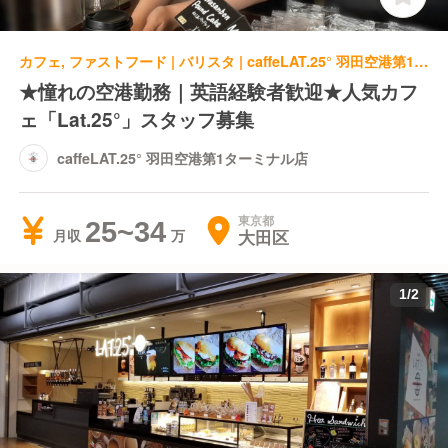
カフェ, ファストフード | バリスタ | caffeLAT.25° 羽田空港第1ターミナル店
★憧れの空港勤務｜英語経験者歓迎★人気カフ
ェ「Lat.25°」スタッフ募集
caffeLAT.25° 羽田空港第1ターミナル店
東京都
25~34
大田区
月収
1
/
2