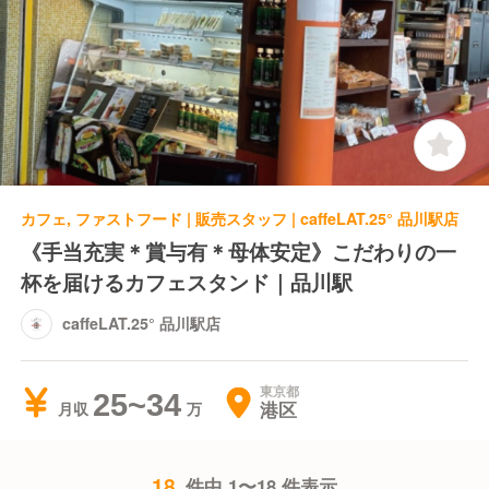
カフェ, ファストフード | 販売スタッフ | caffeLAT.25° 品川駅店
《手当充実＊賞与有＊母体安定》こだわりの一
杯を届けるカフェスタンド｜品川駅
caffeLAT.25° 品川駅店
東京都
25~34
港区
月収
18
件中 1〜18 件表示