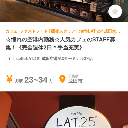
カフェ, ファストフード | 販売スタッフ | caffeLAT.25° 成田空港第3ターミナル2F店
☆憧れの空港内勤務☆人気カフェのSTAFF募
集！《完全週休2日＊手当充実》
caffeLAT.25° 成田空港第3ターミナル2F店
千葉県
23~34
成田市
月収