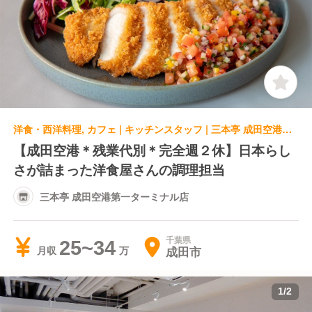
洋食・西洋料理, カフェ | キッチンスタッフ | 三本亭 成田空港第一ターミナル店
【成田空港＊残業代別＊完全週２休】日本らし
さが詰まった洋食屋さんの調理担当
三本亭 成田空港第一ターミナル店
千葉県
25~34
成田市
月収
1
/
2