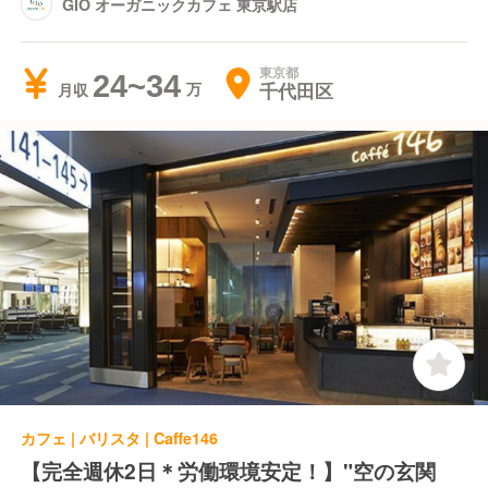
GIO オーガニックカフェ 東京駅店
東京都
24~34
千代田区
月収
カフェ | バリスタ | Caffe146
【完全週休2日＊労働環境安定！】"空の玄関