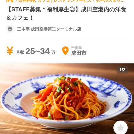
洋食・西洋料理, カフェ | レストランサービス・ホールスタッフ | 三本亭 成田空港第二ターミナル店
【STAFF募集＊福利厚生◎】成田空港内の洋食
＆カフェ！
三本亭 成田空港第二ターミナル店
千葉県
25~34
成田市
月収
1
/
2