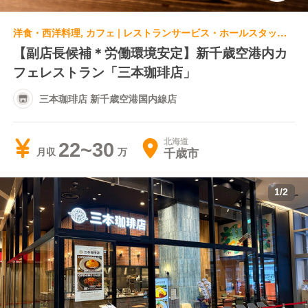
洋食・西洋料理, カフェ | レストランサービス・ホールスタッフ | 三本珈琲店 新千歳空港国内線店
【副店長候補＊労働環境安定】新千歳空港内カ
フェレストラン「三本珈琲店」
三本珈琲店 新千歳空港国内線店
北海道
22~30
千歳市
月収
1
/
2