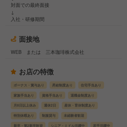
対面での最終面接
↓
入社・研修期間
面接地
WEB または 三本珈琲株式会社
お店の特徴
ボーナス・賞与あり
昇給制度あり
住宅手当あり
家族手当あり
資格手当あり
退職金制度あり
月8日以上休み
週休2日
産休・育休制度あり
特別休暇あり
制服貸与
未経験者歓迎
新卒・第2新卒歓迎
シニア・ミドル活躍中
若手活躍中