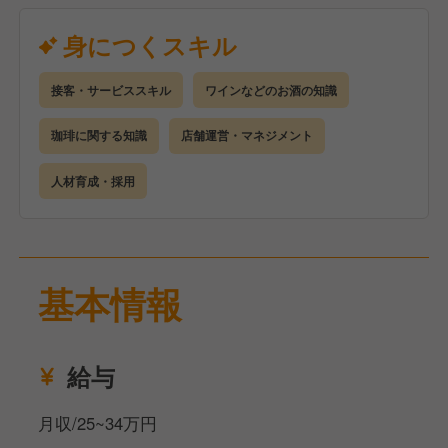
・お席へのご案内
・メニューの説明、オーダーテイク
身につくスキル
・テーブルセッティング、片付け
・ドリンクの作成
接客・サービススキル
ワインなどのお酒の知識
・クローズ作業
などなど、まずはできるところからお任せしていきま
珈琲に関する知識
店舗運営・マネジメント
すので、どんどん覚えていきましょう！
※もちろんご経験者の方は、即戦力として活躍してい
人材育成・採用
ただけるのはもちろんですが、裁量権が大きい現場な
ので、新メニューの考案やフェア、企画の立案などお
店に対するアイデアは大歓迎です！
基本情報
また、ゆくゆくは売上などの数字管理から、在庫管理
や発注予測、スタッフの育成や採用にも携わっていた
だけたらと思います！
給与
マネジメントを覚えていただき、ぜひ店長を目指して
いきましょう！
月収/25~34万円