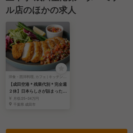
ル店のほかの求人
洋食・西洋料理, カフェ | キッチンスタッフ
【成田空港＊残業代別＊完全週
２休】日本らしさが詰まった洋
食屋さんの調理担当
月収/25~34万円
千葉県 成田市