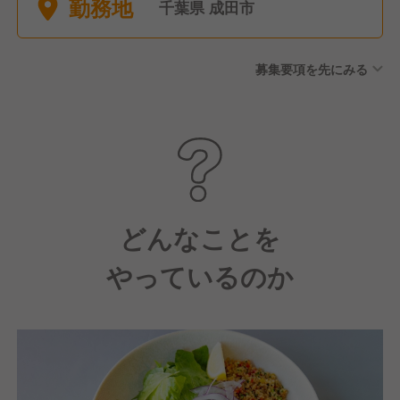
勤務地
調整します！ ■産前産後休暇※
千葉県 成田市
取得・復職実績あり ■育児休
暇 ■慶弔休暇 ■介護休暇
募集要項を先にみる
どんなことを
やっているのか