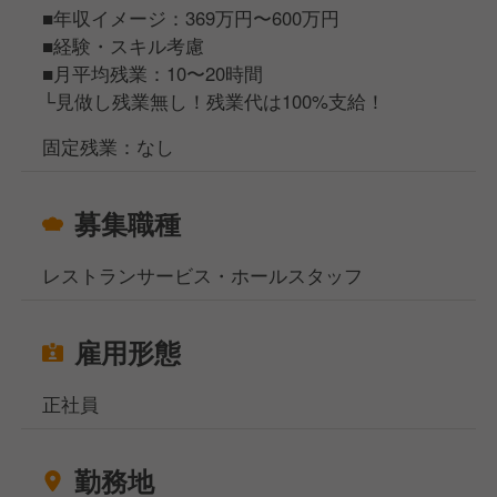
今回の募集としては、"人柄"採用を考えています。
■年収イメージ：369万円〜600万円
-飲食業界じゃないところで正社員になってみたけ
■経験・スキル考慮
ど、やっぱり飲食の仕事やってみたい…
■月平均残業：10〜20時間
-アルバイトでやってた飲食店の仕事の方が楽しかっ
└見做し残業無し！残業代は100%支給！
たな…
-今の勤務先、休み少ないし、将来が不安だな…
固定残業：なし
こんな悩みや不安をお持ちの方はぜひ！まずは当社を
募集職種
知っていただくためにお話からでも大丈夫です！
ご応募お待ちしております！
レストランサービス・ホールスタッフ
雇用形態
正社員
勤務地