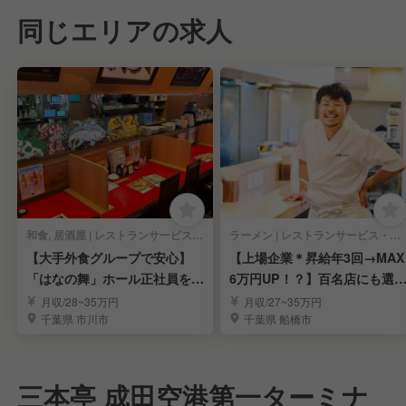
同じエリアの求人
和食, 居酒屋 | レストランサービス・ホールスタッフ
ラーメン | レストランサービス・ホールスタッフ
【大手外食グループで安心】
【上場企業＊昇給年3回→MAX
「はなの舞」ホール正社員を募
6万円UP！？】百名店にも選
集
れたラーメン屋
月収/28~35万円
月収/27~35万円
千葉県 市川市
千葉県 船橋市
三本亭 成田空港第一ターミナ