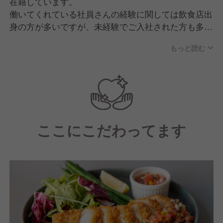
在籍しています。
働いてくれている社員さんの経験に関しては飲食店出
身の方が多いですが、未経験でご入社された方も多数
活躍中です！
もっと読む
明るい雰囲気のお店なので、職場の雰囲気も和やかで
人間関係も良好！
様々な世代・経験層が混じっている環境の中でチーム
ワークを意識して、みんなコミュニケーションを心が
けながら仕事に取り組んでくれています。
ここにこだわってます
《どんな人に来て欲しい？》
"情熱"と"誠意"をもっている方です。
お客様だけでなく、仲間の気持ちになって寄り添う。
期待に応え、超え続けるために勇気を出して、やって
みる。
新しい知識を吸収し続け、柔軟に動く。