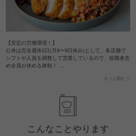
嘘をつかない。
現状に満足せず、品質に妥協しない。
商機は逃さず、答えを待たせない。
できない理由は考えず、絶対にあきらめない。
【安定の労働環境！】
こうしたスピリッツを持っている方と、ぜひ一緒に働
公休は完全週休2日(月8〜9日休み)として、各店舗で
きたいです！
シフトや人員を調整して営業しているので、役職者含
め全員が休める体制！
また、勤務時間に関しても実働8時間シフトを組みな
もっと読む
がら、月の残業時間も抑えるようにしています。※残
業代も別途支給です！
【運営元について】
母体はコーヒーに関わるさまざま事業を展開する、創
業65年以上の老舗企業「三本珈琲株式会社」です。
こんなことやります
抜群の経営基盤のもとで長く勤めていけるだけではな
く、賞与含め福利厚生も充実しています！