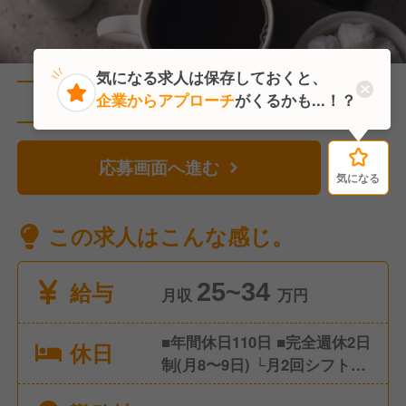
気になる求人は保存しておくと、
企業からアプローチ
がくるかも...！？
直近2人がこの求人を検討中
応募画面へ進む
気になる
気になる
この求人はこんな感じ。
給与
25~34
月収
万円
■年間休日110日 ■完全週休2日
休日
制(月8〜9日) └月2回シフト希
望を募り、考慮してお休みを