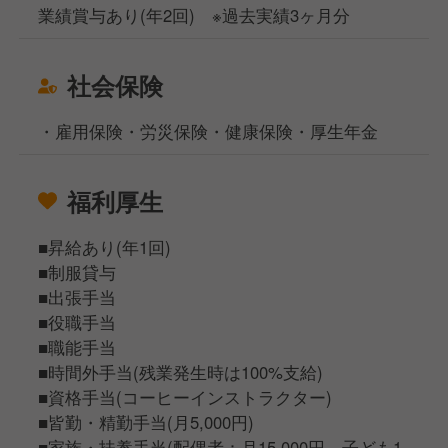
業績賞与あり(年2回) ※過去実績3ヶ月分
社会保険
・雇用保険・労災保険・健康保険・厚生年金
福利厚生
■昇給あり(年1回)
■制服貸与
■出張手当
■役職手当
■職能手当
■時間外手当(残業発生時は100%支給)
■資格手当(コーヒーインストラクター)
■皆勤・精勤手当(月5,000円)
■家族・扶養手当(配偶者：月15,000円、子ども1