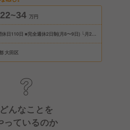
22~34
万円
間休日110日 ■完全週休2日制(月8〜9日) └月2回
ト希望を募り、考慮してお休みを調整します！
前産後休暇※取得・復職実績あり ■育児休暇 ■慶
都 大田区
暇 ■介護休暇
どんなことを
やっているのか