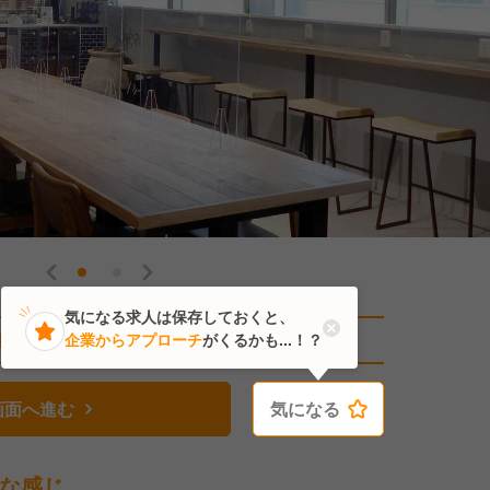
気になる求人は保存しておくと、
直近2人がこの求人を検討中
企業からアプローチ
がくるかも...！？
画面へ進む
気になる
気になる
な感じ。