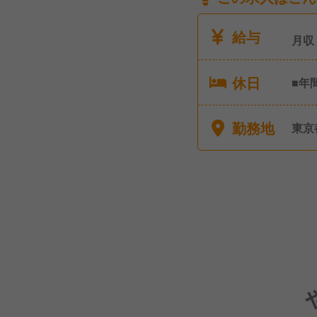
給与
月収
休日
■年
シフ
■産
勤務地
東京
弔休