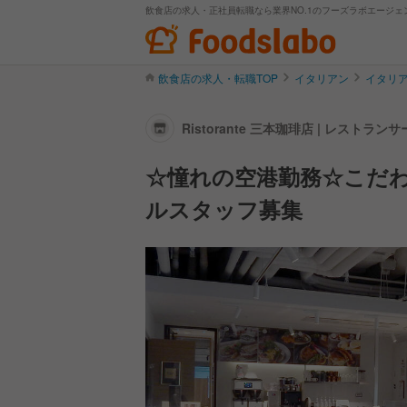
飲食店の求人・正社員転職なら業界NO.1のフーズラボエージェ
飲食店の求人・転職TOP
イタリアン
イタリ
Ristorante 三本珈琲店 | レス
☆憧れの空港勤務☆こだ
ルスタッフ募集