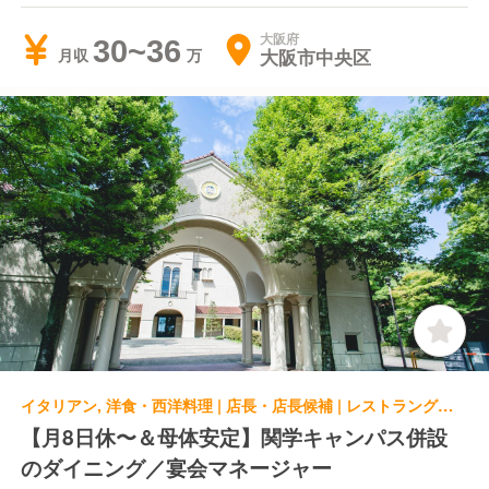
大阪府
30~36
大阪市中央区
月収
イタリアン, 洋食・西洋料理 | 店長・店長候補 | レストラングループ 関西学院会館 レストランポプラ
【月8日休〜＆母体安定】関学キャンパス併設
のダイニング／宴会マネージャー