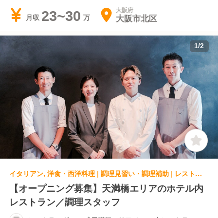
大阪府
23~30
大阪市北区
月収
1
/
2
イタリアン, 洋食・西洋料理 | 調理見習い・調理補助 | レストラングループ 天満橋エリア ホテル内レストラン
【オープニング募集】天満橋エリアのホテル内
レストラン／調理スタッフ