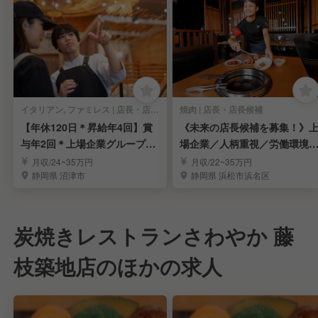
イタリアン, ファミレス | 店長・店長候補
焼肉 | 店長・店長候補
【年休120日＊昇給年4回】賞
《未来の店長候補を募集！》
与年2回＊上場企業グループで
場企業／人柄重視／労働環境
店長を募集
定／福利厚生充実
月収/24~35万円
月収/22~35万円
静岡県 沼津市
静岡県 浜松市浜名区
炭焼きレストランさわやか 藤
枝築地店のほかの求人