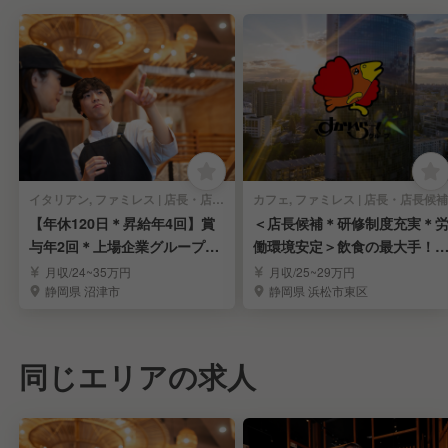
イタリアン, ファミレス | 店長・店長候補
カフェ, ファミレス | 店長・店長候補
【年休120日＊昇給年4回】賞
＜店長候補＊研修制度充実＊
与年2回＊上場企業グループで
働環境安定＞飲食の最大手！
店長を募集
かいらーくグループ
月収/24~35万円
月収/25~29万円
静岡県 沼津市
静岡県 浜松市東区
同じエリアの求人