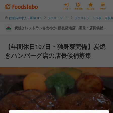
ログイン
新規登録
気になる
MENU
飲食店の求人・転職TOP
ファストフード
ファストフード店長・店長
炭焼きレストランさわやか 藤枝築地店 | 店長・店長候補の
転職・求人情報
【年間休日107日・独身寮完備】炭焼
きハンバーグ店の店長候補募集