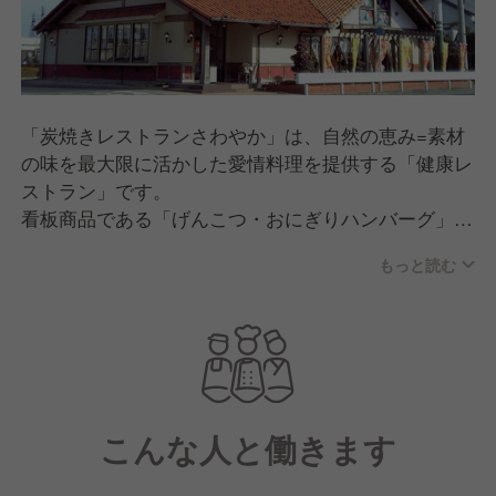
「炭焼きレストランさわやか」は、自然の恵み=素材
の味を最大限に活かした愛情料理を提供する「健康レ
ストラン」です。
看板商品である「げんこつ・おにぎりハンバーグ」を
代表に、お客様には「産地・自社加工場・テーブル
もっと読む
上」まで「安全・健康・元気の出る美味しさ」が描け
るように取り組んできました。
まつりの賑わいのある明るく清潔な「店舗=ふるさと
の家」で、つくりたての炭焼き料理を提供し、人間関
係を豊かにする「元気の出るだんらんの場」を広げて
いく仕事です。
こんな人と働きます
日本を代表する「地域一番店」に挑戦しています。