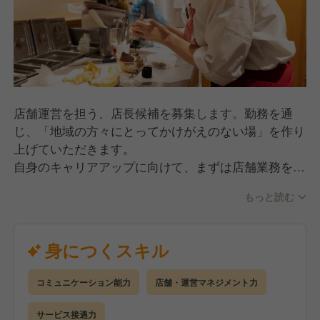
店舗運営を担う、店長候補を募集します。勤務を通
じ、「地域の方々にとってかけがえのない場」を作り
上げていただきます。
自身のキャリアアップに向けて、まずは店舗業務を習
得します。
もっと読む
その中で、「自然の恵みである食材」の力を最大限に
活かし「安全・健康・元気の出るおいしさ」をお客様
に届けること。
身につくスキル
同時に、「まつり」のにぎわいと明るい店舗で「元気
あふれるだんらん」を実現します。
コミュニケーション能力
店舗・運営マネジメント力
その後、個々の能力に応じてキャリア展開を目指して
いただきます。
サービス接遇力