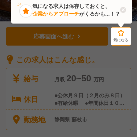
気になる求人は保存しておくと、
企業からアプローチ
がくるかも...！？
応募画面へ進む
気になる
気になる
この求人はこんな感じ。
給与
20~50
月収
万円
■公休月９日（２月のみ８日）
休日
■有給休暇 ※年間休日１０７
日
勤務地
静岡県 藤枝市