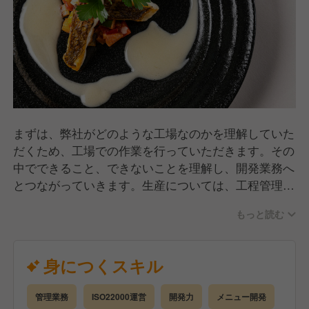
まずは、弊社がどのような工場なのかを理解していた
だくため、工場での作業を行っていただきます。その
中でできること、できないことを理解し、開発業務へ
とつながっていきます。生産については、工程管理、
発注管理等を行っていただきます。具体的には、ソー
もっと読む
スやスープの開発、テリーヌ、パテなど原料から加工
して製造します。
身につくスキル
管理業務
ISO22000運営
開発力
メニュー開発