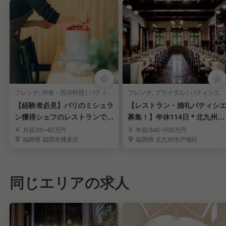
フレンチ, 洋食・西洋料理 | パティシエ
フレンチ, ブライダル | パティシエ
【経験者必見】パリのミシュラ
【レストラン・婚礼パティシ
ン獲得シェフのレストランでパ
募集！】年休114日＊北九州＊
ティシエ募集＊
転勤無＊フレンチ
月収/20~40万円
年収/340~500万円
福岡県 福岡市博多区
福岡県 北九州市戸畑区
同じエリアの求人