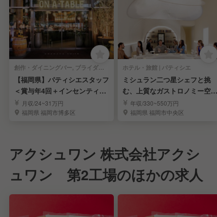
創作・ダイニングバー, ブライダル | パティシエ
ホテル・旅館 | パティシエ
【福岡県】パティシエスタッフ
ミシュラン二つ星シェフと挑
＜賞与年4回＋インセンティブ
む、上質なガストロノミー空
＞若手～中堅募集！
でのパティシエ募集
月収/24~31万円
年収/330~550万円
福岡県 福岡市博多区
福岡県 福岡市中央区
アクシュワン 株式会社アクシ
ュワン 第2工場のほかの求人