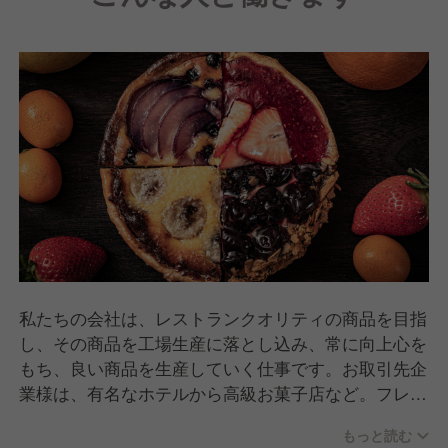
私たちの会社は、レストランクオリティの商品を目指
し、その商品を工場生産に落とし込み、常に向上心を
もち、良い商品を生産していく仕事です。お取引先企
業様は、有名なホテルから高級お菓子店など。フレン
チ10年の経験者と共に、業務用冷凍食品の製造、管理
もっと読む
を行います。ホテルやレストランで調理経験のある方