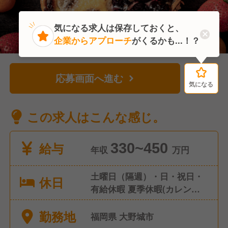
気になる求人は保存しておくと、
企業からアプローチ
がくるかも...！？
応募画面へ進む
気になる
気になる
この求人はこんな感じ。
給与
330~450
年収
万円
土曜日（隔週）・日・祝日・
休日
有給休暇 夏季休暇(カレンダ
ーに応じて3日以上の連休取
勤務地
得)
福岡県 大野城市