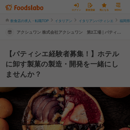
ログイン
新規登録
気になる
MENU
飲食店の求人・転職TOP
イタリアン
イタリアンパティシエ
福岡
アクシュワン 株式会社アクシュワン 第2工場 | パティシ
エの転職・求人情報
【パティシエ経験者募集！】ホテル
に卸す製菓の製造・開発を一緒にし
ませんか？