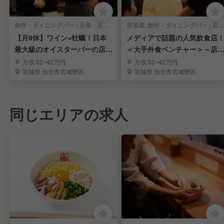
創作・ダイニングバー | 店長・店長候補
居酒屋, 創作・ダイニングバー | 店長・店長候補
【月9休】ワイン×牡蠣！日本
メディアで話題の人気飲食店
最大級のオイスターバーの店長
＜大手外食ベンチャー＞～店
候補◎
候補を大募集～
月収/32~42万円
月収/30~42万円
宮城県 仙台市宮城野区
宮城県 仙台市宮城野区
同じエリアの求人