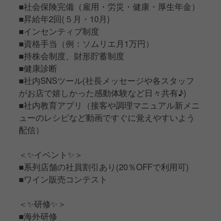
■社会保険完備（雇用・労災・健康・厚生年金）
■昇給年2回(５月・10月)
■インセンティブ制度
■資格手当（例：ソムリエ月1万円）
■持株会制度、財形貯蓄制度
■健康診断
■社内SNSツール(社長メッセージや各スタッフ
がお店で嬉しかった感動体験など日々共有♪)
■社内教育アプリ（接客や調理マニュアル新メニ
ューのレシピなど動画ですぐに覚えやすいよう
配信）
＜✨イベント✨＞
■系列店舗の社員割引あり(20％OFFで利用可)
■ワイン販売コンテスト
＜✨研修✨＞
■海外研修