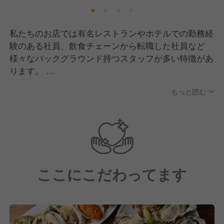
とはありません。
実際に飲食未経験の方が入社後1年で店長になった
り、調理学校を卒業後、3年で料理長へ就任したりと
私たちのお店では有名レストランやホテルでの勤務経
社歴や年齢関係なくキャリアアップできる風土となっ
験のある社員、飲食チェーンから転職した社員など
ています。
様々なバックグラウンド持つスタッフが多い特徴があ
ります。
長く楽しく働ける環境で、新しいキャリアを目指して
・調理師専門卒業後、新卒入社 ⇒３年で料理長、２
みませんか？
もっと読む
年後SV
・未経験で他業種から中途入社 ⇒１年で店長
・他飲食企業から転職 ⇒半年でSV⇒３年後営業本
部長 ⇒3年後子会社社長
年齢や経歴関係なくスキルとマインドセット次第で他
社よりも早く着実にキャリアアップできる環境があり
ここにこだわってます
ます。
■半年ごとの昇格チャンス！
飲食業では配属先上司の好き嫌いなど定性的な部分で
評価がされるのが一般的。