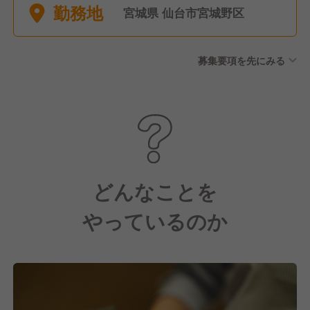
勤務地
なります。 その他にも下記の
宮城県 仙台市宮城野区
ような休日休暇制度がござい
ます。 ■有給休暇 ■夏期休暇
募集要項を先にみる
■冬季休暇 ■リフレッシュ休暇
(勤続年数に応じて5日～35日
を付与) ■産休・育休(取得率
100％) ■結婚休暇(5日) ■MYバ
ースデー休暇(1日) ■介護休暇
■特別休暇 L配偶者が出産する
とき(2日) L本人の父・母・子
の葬儀(7日)
どんなことを
やっているのか