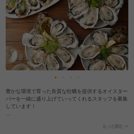
成果を出しているのに昇格できないという現場の声が
よくあると思います。
当社は飲食業では珍しい定量評価。
アプリ会員獲得数や売上、生産性の向上など店舗運営
の様々な取組みを半年ごとに評価。
適切な評価をするために半期に一度幹部社員全員が集
まり3日間通しで人事評価会議を行います。真面目
に“成果”を出し、頑張っているスタッフに“チャンスが
来る”会社です。
■働き方について
ほとんどの店舗が駅直結または徒歩3分圏内の商業施
豊かな環境で育った良質な牡蠣を提供するオイスター
設内にあり通勤時間の短縮可能です。
バーを一緒に盛り上げていってくれるスタッフを募集
また営業時間中に調理と同時に仕込みもするため、早
しています！
出や残業の心配はありません。
出勤は早くて10時、就業も遅くて23時。飲食業界で
<<特許資格で世界一安全で美味しい牡蠣を提供!! >>
はめずらしく月間労働平均は220時間。ムリなく働け
もっと読む
全国にオイスターレストランを26店舗運営している当
る環境で自然とスタッフが定着しています。