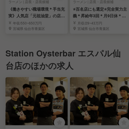
ラーメン | 店長・店長候補
ラーメン | 店長・店長候補
《働きやすい職場環境＊手当充
⭐️百名店にも選定⭐️完全実力主
実》人気店「元祖油堂」の店長
義＊昇給年3回＊月9日休＊店
を募集｜宮城エリア
舗拡大中！
年収/550~650万円
月収/29~43万円
宮城県 仙台市青葉区
宮城県 仙台市青葉区
Station Oysterbar エスパル仙
台店のほかの求人