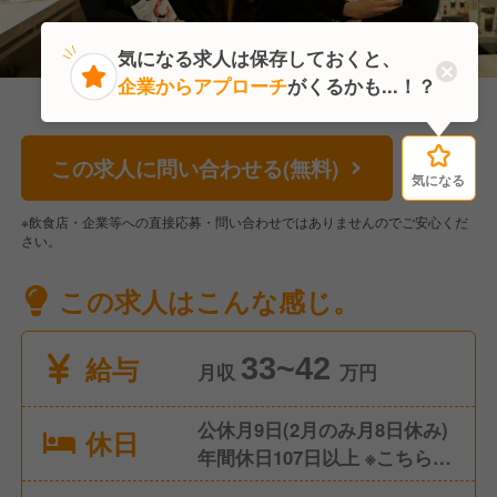
気になる求人は保存しておくと、
企業からアプローチ
がくるかも...！？
この求人に問い合わせる(無料)
気になる
気になる
※飲食店・企業等への直接応募・問い合わせではありませんのでご安心くだ
さい。
この求人はこんな感じ。
給与
33~42
月収
万円
公休月9日(2月のみ月8日休み)
休日
年間休日107日以上 ※こちらは
最低でも取得できる休日数と