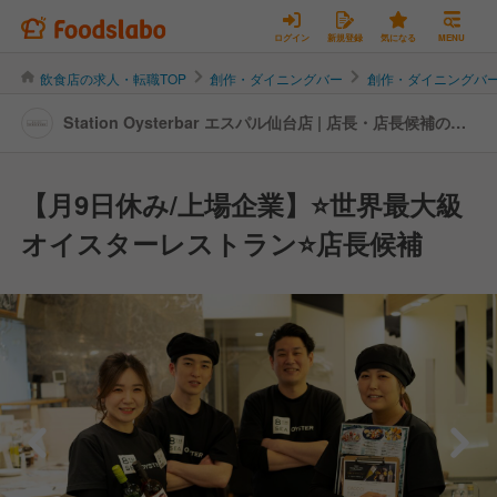
ログイン
新規登録
気になる
MENU
飲食店の求人・転職TOP
創作・ダイニングバー
創作・ダイニングバ
Station Oysterbar エスパル仙台店 | 店長・店長候補の転
職・求人情報
【月9日休み/上場企業】⭐世界最大級
オイスターレストラン⭐店長候補