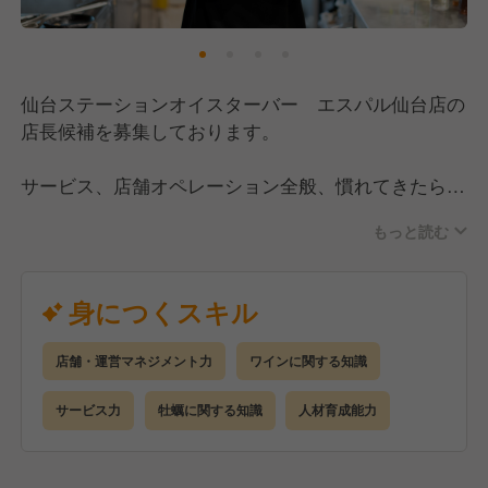
■お客さんからの感謝の気持ちをダイレクトに。
オープンキッチンのため、キッチンスタッフもお客さ
んと気さくにコミュニケーションを取っています。自
分の作った料理をお客さんが美味しそうに食べている
仙台ステーションオイスターバー エスパル仙台店の
場面を直接見れたり、実際に“美味しかったよ”とキッ
店長候補を募集しております。
チンへも声を掛けてもらえたり。
“目の前のお客さんから直接感謝の言葉をいただけ
サービス、店舗オペレーション全般、慣れてきたら人
る”ので働く楽しさ、やりがいを感じやすいんです♪
件費、原価等の数値管理、スタッフ教育等をお任せし
もっと読む
ます。
■スタッフの着実な成長を実現！
メニュー作りや商品開発は本社で行っています。
仙台駅改札すぐの立地で、通勤も便利です！
身につくスキル
現場業務が多すぎるとスタッフの負担となり、残業が
多く発生してまったり
スタッフ教育やマネジメント・数値管理など、本来優
店舗・運営マネジメント力
ワインに関する知識
先すべき業務が疎かになったりと逆効果。当社で
サービス力
牡蠣に関する知識
人材育成能力
は“動画によるマニュアルやオペレーション整備”もさ
れているため、スタッフが暗中模索せずに、着実に一
歩ずつ成長できる仕組みがあります。