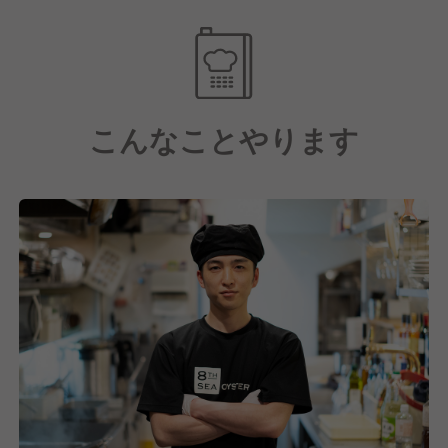
社。
通常、産地から仕入れた牡蠣をお店へ直送するのが一
般的ですが
一度当社の富山にある浄化施設で48時間以上、牡蠣を
リラックスさせてお店へ。
こんなことやります
牡蠣特有の臭みが圧倒的に少なく、美味しさ、栄養
素、そして何より牡蠣を食べるリスクを限りなく0％
にしているんです♪
■研修について
新しく入社した社員に関しては牡蠣勉強会、ワイン勉
強会、数値管理の勉強会を開催。
また飲食店舗で必要なマネジメント、サービスなどの
研修を月1回以上開催しております。
スタッフ向けのワイン勉強会や試飲会の定期開催や上
半期にはソムリエ資格取得を目指した勉強会などを開
催しています。