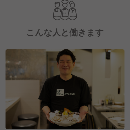
ネラル・オイスターグループ
"Everybody Oyster"というビジョンに基づき、独自の
特許技術で世界一安心安全で美味しい牡蠣を提供して
いる当社。
こんな人と働きます
牡蠣が苦手なお客さんには“牡蠣の概念”を丸っと変え
てしまったり。
牡蠣好きのグルメなお客さんからは“とても美味しか
ったよ”と帰り際に言ってくれたり。
“スタッフ誰もが心の底から自信あるメニューを堂々
とオススメできる”のは当社にしかない大きな武器。
業界No1、唯一無二の商品力をもとに“カッキテキ”な
お食事体験をお客さんに提供しませんか？
リーダーポジションを狙える『成長性』があり、上の
ポジションが詰まっているから昇格できないというこ