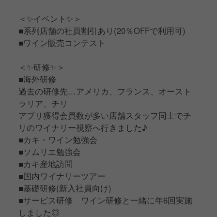
＜✨イベント✨＞
■系列店舗の社員割引あり(20％OFFで利用可)
■ワイン販売コンテスト
＜✨研修✨＞
■海外研修
過去の研修先…アメリカ、フランス、オースト
ラリア、チリ
アプリ獲得会員数が多い店舗スタッフ同士でチ
リのワイナリー視察へ行きました♪
■カキ・ワイン勉強会
■ソムリエ勉強会
■カキ産地訪問
■国内ワイナリーツアー
■基礎研修(新入社員向け)
■サービス研修 ワイン研修と一緒に年6回実施
しました◎