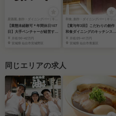
居酒屋, 創作・ダイニングバー | キッチンスタッフ
和食, 創作・ダイニングバー | キッチンスタッフ
【業態未経験可＊年間休日107
【賞与年3回】こだわりの創作
日】大手ベンチャーが経営する
和食ダイニングのキッチンス
人気沖縄料理店
ッフを募集！／仙台
月収/30~42万円
月収/25~41万円
宮城県 仙台市宮城野区
宮城県 仙台市青葉区
同じエリアの求人