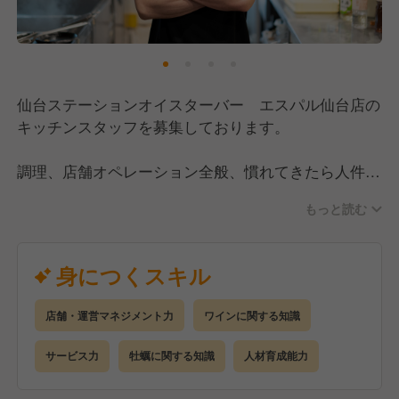
■お客さんからの感謝の気持ちをダイレクトに。
オープンキッチンのため、キッチンスタッフもお客さ
んと気さくにコミュニケーションを取っています。自
分の作った料理をお客さんが美味しそうに食べている
仙台ステーションオイスターバー エスパル仙台店の
場面を直接見れたり、実際に“美味しかったよ”とキッ
キッチンスタッフを募集しております。
チンへも声を掛けてもらえたり。
“目の前のお客さんから直接感謝の言葉をいただけ
調理、店舗オペレーション全般、慣れてきたら人件
る”ので働く楽しさ、やりがいを感じやすいんです♪
費、原価等の数値管理、スタッフ教育、日替わりメニ
もっと読む
ューの考案等をお任せします。
■スタッフの着実な成長を実現！
メニュー作りや商品開発は本社で行っています。
仙台駅改札すぐの立地で、通勤も便利です！
身につくスキル
現場業務が多すぎるとスタッフの負担となり、残業が
多く発生してまったり
スタッフ教育やマネジメント・数値管理など、本来優
店舗・運営マネジメント力
ワインに関する知識
先すべき業務が疎かになったりと逆効果。当社で
サービス力
牡蠣に関する知識
人材育成能力
は“動画によるマニュアルやオペレーション整備”もさ
れているため、スタッフが暗中模索せずに、着実に一