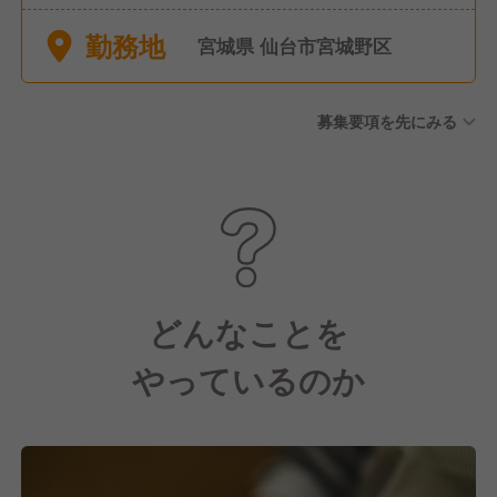
最低でも取得できる休日数と
勤務地
なります。 その他にも下記の
宮城県 仙台市宮城野区
ような休日休暇制度がござい
ます。 ■有給休暇 ■夏期休暇
募集要項を先にみる
■冬季休暇 ■リフレッシュ休暇
(勤続年数に応じて5日～35日
を付与) ■産休・育休(取得率
100％) ■結婚休暇(5日) ■MYバ
ースデー休暇(1日) ■介護休暇
■特別休暇 L配偶者が出産する
とき(2日) L本人の父・母・子
の葬儀(7日)
どんなことを
やっているのか