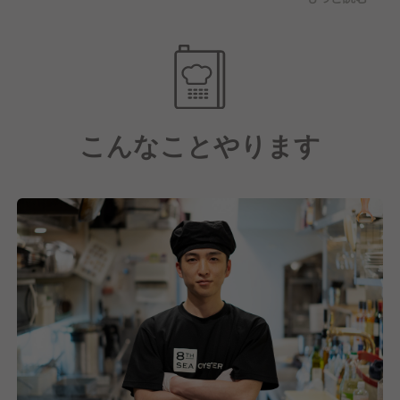
全国にオイスターレストランを26店舗運営している当
る環境で自然とスタッフが定着しています。
社。
通常、産地から仕入れた牡蠣をお店へ直送するのが一
般的ですが
一度当社の富山にある浄化施設で48時間以上、牡蠣を
リラックスさせてお店へ。
こんなことやります
牡蠣特有の臭みが圧倒的に少なく、美味しさ、栄養
素、そして何より牡蠣を食べるリスクを限りなく0％
にしているんです♪
■研修について
新しく入社した社員に関しては牡蠣勉強会、ワイン勉
強会、数値管理の勉強会を開催。
また飲食店舗で必要なマネジメント、サービスなどの
研修を月1回以上開催しております。
スタッフ向けのワイン勉強会や試飲会の定期開催や上
半期にはソムリエ資格取得を目指した勉強会などを開
催しています。