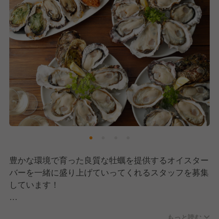
評価がされるのが一般的。
成果を出しているのに昇格できないという現場の声が
よくあると思います。
当社は飲食業では珍しい定量評価。
アプリ会員獲得数や売上、生産性の向上など店舗運営
の様々な取組みを半年ごとに評価。
適切な評価をするために半期に一度幹部社員全員が集
まり3日間通しで人事評価会議を行います。真面目
に“成果”を出し、頑張っているスタッフに“チャンスが
来る”会社です。
■働き方について
ほとんどの店舗が駅直結または徒歩3分圏内の商業施
豊かな環境で育った良質な牡蠣を提供するオイスター
設内にあり通勤時間の短縮可能です。
バーを一緒に盛り上げていってくれるスタッフを募集
また営業時間中に調理と同時に仕込みもするため、早
しています！
出や残業の心配はありません。
出勤は早くて10時、就業も遅くて23時。飲食業界で
<<特許資格で世界一安全で美味しい牡蠣を提供!! >>
はめずらしく月間労働平均は220時間。ムリなく働け
もっと読む