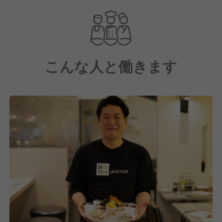
ネラル・オイスターグループ
"Everybody Oyster"というビジョンに基づき、独自の
特許技術で世界一安心安全で美味しい牡蠣を提供して
いる当社。
こんな人と働きます
牡蠣が苦手なお客さんには“牡蠣の概念”を丸っと変え
てしまったり。
牡蠣好きのグルメなお客さんからは“とても美味しか
ったよ”と帰り際に言ってくれたり。
“スタッフ誰もが心の底から自信あるメニューを堂々
とオススメできる”のは当社にしかない大きな武器。
業界No1、唯一無二の商品力をもとに“カッキテキ”な
お食事体験をお客さんに提供しませんか？
リーダーポジションを狙える『成長性』があり、上の