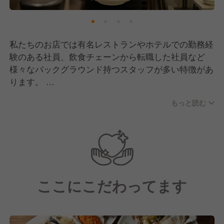
ポジションが詰まっているから昇格できないというこ
とはありません。
実際に飲食未経験の方が入社後1年で店長になった
り、調理学校を卒業後、3年で料理長へ就任したりと
私たちのお店では有名レストランやホテルでの勤務経
社歴や年齢関係なくキャリアアップできる風土となっ
験のある社員、飲食チェーンから転職した社員など
ています。
様々なバックグラウンド持つスタッフが多い特徴があ
ります。
長く楽しく働ける環境で、新しいキャリアを目指して
・調理師専門卒業後、新卒入社 ⇒３年で料理長、２
みませんか？
もっと読む
年後SV
・未経験で他業種から中途入社 ⇒１年で店長
・他飲食企業から転職 ⇒半年でSV⇒３年後営業本
部長 ⇒3年後子会社社長
年齢や経歴関係なくスキルとマインドセット次第で他
社よりも早く着実にキャリアアップできる環境があり
ここにこだわってます
ます。
■半年ごとの昇格チャンス！
飲食業では配属先上司の好き嫌いなど定性的な部分で