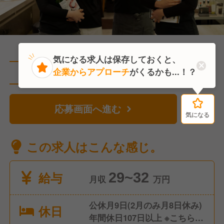
気になる求人は保存しておくと、
企業からアプローチ
がくるかも...！？
直近1人がこの求人を検討中
応募画面へ進む
気になる
気になる
この求人はこんな感じ。
給与
29~32
月収
万円
公休月9日(2月のみ月8日休み)
休日
年間休日107日以上 ※こちらは