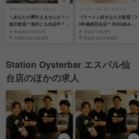
ラーメン | キッチンスタッフ
ラーメン | キッチンスタッフ
＼あなたの夢叶えませんか？／
《ラーメン好きな人大歓迎！
独立歓迎＊海外にも出店中＊年
3年連続百名店＊月9日休み＊
収800万狙えます
独立歓迎＊人柄採用
年収/500~550万円
月収/27~35万円
宮城県 仙台市青葉区
宮城県 仙台市青葉区
Station Oysterbar エスパル仙
台店のほかの求人