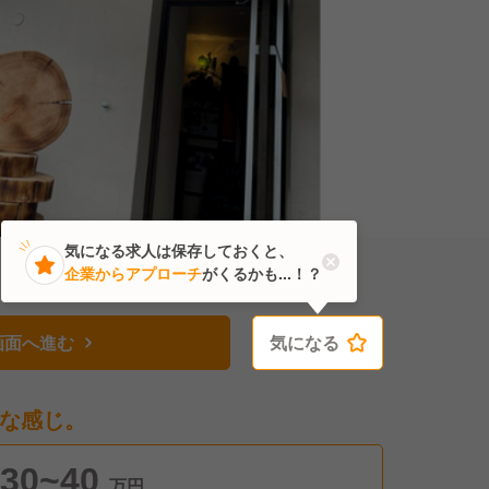
気になる求人は保存しておくと、
企業からアプローチ
がくるかも...！？
画面へ進む
気になる
気になる
な感じ。
30~40
万円