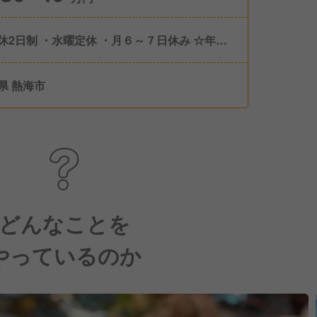
休2日制 ・水曜定休 ・月６～７日休み ☆年間
休日104日 ・有休休暇
県 熱海市
どんなことを
やっているのか