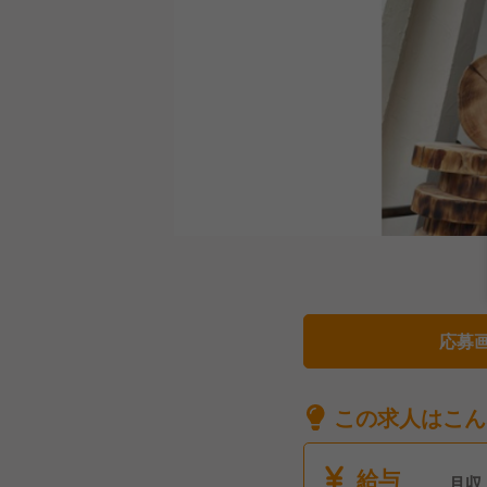
応募
この求人はこん
給与
月収