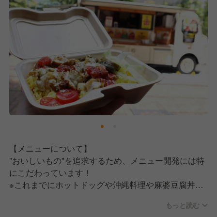
もちろんコミュニケーションも大切ですが、社員さん
には受け身にならずに
「こうした方がいいかもしれない？」「こういうのや
ってみよう！」と、考えて行動できる人に来て欲しい
ですし、私たちはこうした人たちに育てていきたいと
考えています。
【メニューについて】
"おいしいもの"を追求するため、メニュー開発には特
にこだわっています！
※これまでにホットドッグや沖縄料理や麻婆豆腐丼、
チキンオーバーライスなど様々なメニューを作ってき
もっと読む
ました。