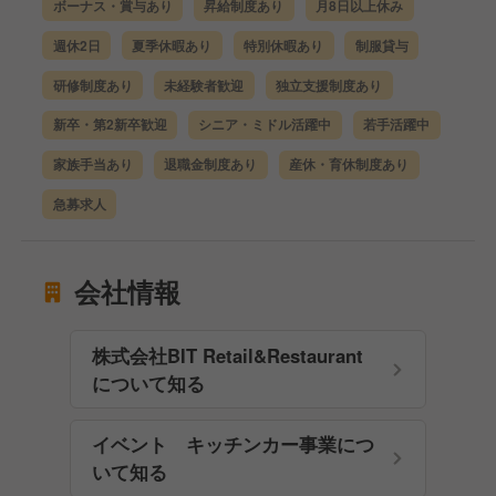
ボーナス・賞与あり
昇給制度あり
月8日以上休み
週休2日
夏季休暇あり
特別休暇あり
制服貸与
研修制度あり
未経験者歓迎
独立支援制度あり
新卒・第2新卒歓迎
シニア・ミドル活躍中
若手活躍中
家族手当あり
退職金制度あり
産休・育休制度あり
急募求人
会社情報
株式会社BIT Retail&Restaurant
について知る
イベント キッチンカー事業につ
いて知る