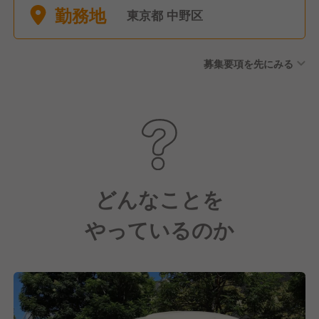
勤務地
前・産後休暇 ■慶弔休暇
東京都 中野区
募集要項を先にみる
どんなことを
やっているのか