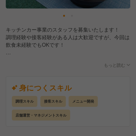
キッチンカー事業のスタッフを募集いたします！
調理経験や接客経験がある人は大歓迎ですが、今回は
飲食未経験でもOKです！
【主な仕事内容】
もっと読む
■仕込み業務（中野区南台のセントラルキッチン・事
業所に出勤します）
■イベント会場へ運転・移動（安全運転！）
身につくスキル
■開店準備（キッチンカーがお店となるので、準備を
していきます）
調理スキル
接客スキル
メニュー開発
■調理業務（仕上げの調理と盛り付けがメインとなり
ます）
店舗運営・マネジメントスキル
■接客業務（レジなどの販売がメインとなります）
■クローズ作業→事業所へ運転・移動
■スタッフや数字面などのマネジメント(メイン業務が