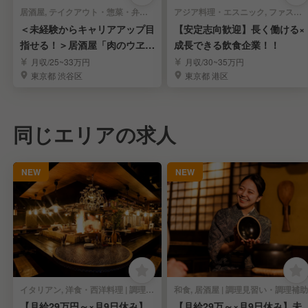
居酒屋, テイクアウト・惣菜・弁当屋 | 調理見習い・調理補助
アジア料理・エスニック, ファストフード | 調理見習い・調理補助
＜未経験からキャリアアップ目
【安定志向歓迎】長く働ける×
指せる！＞居酒屋「肉のウヱ
成長できる飲食企業！！
キ」の若手STAFF
月収/25~33万円
月収/30~35万円
東京都 渋谷区
東京都 港区
同じエリアの求人
NEW
NEW
イタリアン, 洋食・西洋料理 | 調理見習い・調理補助
和食, 居酒屋 | 調理見習い・調理補助
【月給29万円～×月9日休み】
【月給29万～×月9日休み】未