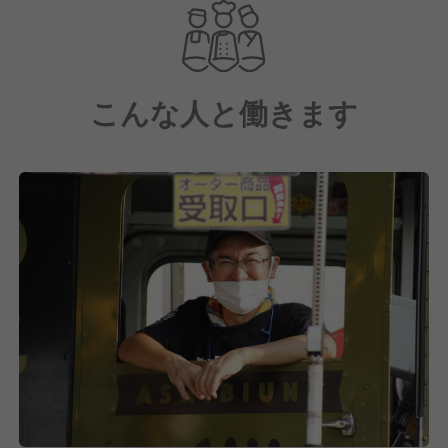
料理はイベント先と話し合い・確認をしながら、当社
のセントラルキッチンで開発！
「おいしいもの」にこだわり、ジャンルレスで、多種
多様なメニューを作っていきます。
こんな人と働きます
おかげさまで当事業は売り上げも順調に伸ばしていま
す！
これからも"食"を通じて、街に、お客様に、「おいし
い」で、愛(出会い)を届けてまいります。
そこで現在は事業拡大のために新しいメンバーの採用
に力を入れています！