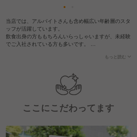
当店では、アルバイトさんも含め幅広い年齢層のスタ
ッフが活躍しています。
飲食出身の方ももちろんいらっしゃいますが、未経験
でご入社されている方も多いです。
もっと読む
また、現場ではコミュニケーションを大切に、助け合
い・協力を意識してもらうようにお願いしています。
歳下・歳上と年齢差が広くなることも出てきますが、
こうしたことを心がけることによって働きやすい職場
になると考えています。
ここにこだわってます
《どんな人に来て欲しい？》
「自主性」を持って、「自発的」に行動できる人で
す。