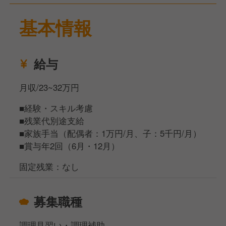
徐々に慣れてきたら、先輩スタッフが少しずつフォロ
基本情報
ーしていきます)
■メニュー開発（経験がある方はすぐに活かせるかと
思います）
給与
お話からでも大丈夫ですので、まずはぜひご応募くだ
月収/23~32万円
さい！
■経験・スキル考慮
■残業代別途支給
■家族手当（配偶者：1万円/月、子：5千円/月）
■賞与年2回（6月・12月）
固定残業：なし
募集職種
調理見習い・調理補助