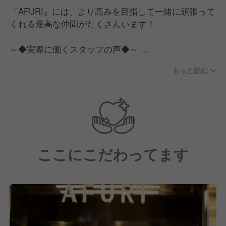
この山の麓から湧き出る清らかな水を使って、私たち
『AFURI』には、より高みを目指して一緒に頑張って
のラーメンは仕込まれています。
くれる最高な仲間がたくさんいます！
AFURIのセントラルキッチンは、阿夫利山の麓・神奈
～◆実際に働くスタッフの声◆～
川県厚木市七沢に位置しています。ここで使用するス
◎T.K さん（新卒入社2年目）◎
ープは、国産の丸鶏、魚介、香味野菜を惜しみなく使
もっと読む
完全に未経験で入社しましたが、たくさんの親切で心
用し、繊細に炊き上げたもの。火加減・湿度・時間な
強い先輩に支えられ、今では安心して業務を行えてい
ど、すべてを緻密に計算しながら、香り高く上質な味
ます！
わいを追求しています。
一杯一杯、丹精込めて作ったらーめんを食べたお客様
また、スープの味を決める塩ダレや醤油ダレ、チャー
から「美味しかった、また来たい」と言われると、
シューなどもすべてキッチンで仕込み。日々ベストな
「お客様を幸せにできたな！」とやりがいを感じま
状態を見極め、各店舗で丁寧に調理・提供していま
ここにこだわってます
す。
す。
3年後には店長職に昇進し、お客様をもっとHappyに
することが目標です！
◆ 「お客様を、恋に落として差し上げる」 ◆
◎I.Y さん（中途入社3年目・アシスタントマネージャ
そんな気持ちで、一人ひとりのお客様に真摯に向き合
ー）◎
います。自分の一挙一動が、AFURIのブランド。指先
営業中の店内から、「美味しい」と言う声が聞こえた