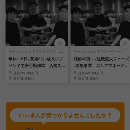
ラーメン | レストランサービス・ホールスタッフ
ラーメン | エリアマネージャー
年休116日×賞与2回×成長中ブ
月給42万～×組織拡大フェーズ
ランドで安心勤務◎｜店舗スタ
×新規事業｜エリアマネージャ
ッフ募集！
ー候補を募集！
月収/25~33万円
月収/42~60万円
東京都 新宿区
東京都 新宿区