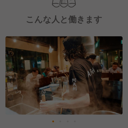
内外からの出店依頼も増えており、事業拡大のチャン
スはますます広がっています。
こんな人と働きます
◆ ラーメン事業を軸に、次々と広がる挑戦 ◆
本業であるラーメン事業を基盤としながら、当社は
数々の新規事業にも積極的に挑戦しています。
たとえば、「AFURI」監修の即席麺、「AFURI」ブラ
ンドの日本酒やクラフトビールなど、ラーメンを超え
た商品開発・販売にも力を注いでいます。
現在も複数の新規事業を構想中。企業として、組織と
して、さらなる成長を目指しています。
◆ 「AFURI」という名前に込めた想い ◆
店名「AFURI」の由来は、神奈川県丹沢山系・阿夫利
山（あふりやま）。