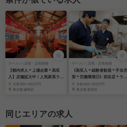
ラーメン | 店長・店長候補
ラーメン | 店長・店長候補
【都内求人＊上場企業＊高収
《高収入＊経験者歓迎＊手当
入】店舗拡大中！人気家系ラー
実＊労働環境◎》四谷店＊ラ
メン「町田商店」
メン店長候補募集
月収/550~650万円
月収/400~500万円
東京都 練馬区
東京都 新宿区
同じエリアの求人