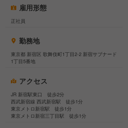
●これから店舗が増えていくなかで、店長やマネージ
雇用形態
ャーなどの重要なポジションを担うチャンスもありま
す！
正社員
【当社で働く9つの”心得”】
勤務地
1.楽しませる、喜びを。
2.すべては、気持ちよい挨拶から。
東京都 新宿区 歌舞伎町1丁目2-2 新宿サブナード
3.お客様、仲間、自分の順で。
1丁目5番地
4.素直に学び、感謝のこころで。
5.鋭く感じとり、深く考え抜く。
6.当たり前、をちゃんとやる。
アクセス
7.神は、細部に宿る。
8.チームの熱で、超えていく。
JR 新宿駅東口 徒歩2分
9.一流を志し、飽くなき挑戦を。
西武新宿線 西武新宿駅 徒歩1分
東京メトロ新宿駅 徒歩1分
上記に共感できる方は大歓迎です！
東京メトロ新宿三丁目駅 徒歩1分