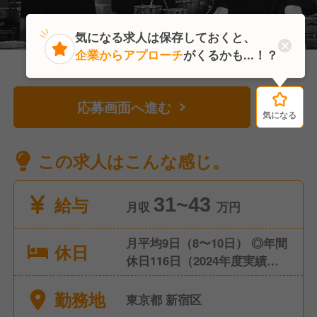
気になる求人は保存しておくと、
企業からアプローチ
がくるかも...！？
応募画面へ進む
気になる
気になる
この求人はこんな感じ。
給与
31~43
月収
万円
月平均9日（8〜10日） ◎年間
休日
休日116日（2024年度実績）
◎有給休暇 ◎夏季・冬季休暇
勤務地
（それぞれ2日間） ◎リフレ
東京都 新宿区
ッシュ休暇（4日間・毎年4月