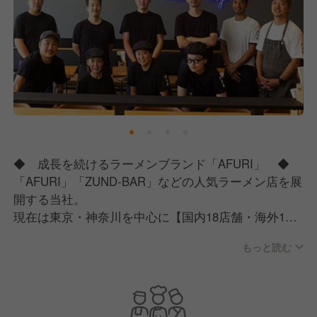
◆ 成長を続けるラーメンブランド「AFURI」 ◆
「AFURI」「ZUND-BAR」などの人気ラーメン店を展
開する当社。
現在は東京・神奈川を中心に【国内18店舗・海外12
店舗】を構え、着実に成長を続けています。
もっと読む
コロナ禍においても業績は堅調に推移し、過去最高の
売上・利益を達成。
その勢いはとどまることなく、今後5年間で都心や観
光地を中心に20店舗の新規出店を予定しています。国