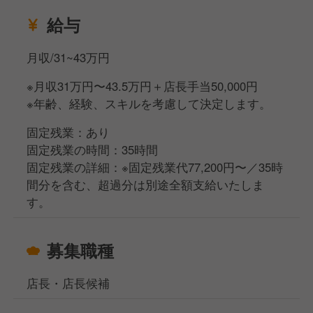
・いろいろな仕事に挑戦してみたい！
・店長やマネージャーなど、上のポジションを目指し
給与
たい！
【 私たちが使命として掲げているのは、「人のここ
・会社の重要なプロジェクトに関わりたい！
月収/31~43万円
ろもおなかも満たして、その人をしあわせにするこ
と」。 】
※月収31万円〜43.5万円＋店長手当50,000円
興味を持っていただけましたら、ぜひご応募くださ
※年齢、経験、スキルを考慮して決定します。
い！あなたとお会いできることを楽しみにしています
●誰かを喜ばせることが好きな方、人と話すことが好
☆
固定残業：あり
きな方は大歓迎です！
固定残業の時間：35時間
●これから店舗が増えていくなかで、店長やマネージ
固定残業の詳細：※固定残業代77,200円〜／35時
ャーなどの重要なポジションを担うチャンスもありま
間分を含む、超過分は別途全額支給いたしま
す！
す。
【 私たちが使命として掲げているのは、「人のここ
ろもおなかも満たして、その人をしあわせにするこ
募集職種
と」 】
店長・店長候補
●誰かを喜ばせることが好きな方、人と話すことが好
きな方は大歓迎です！