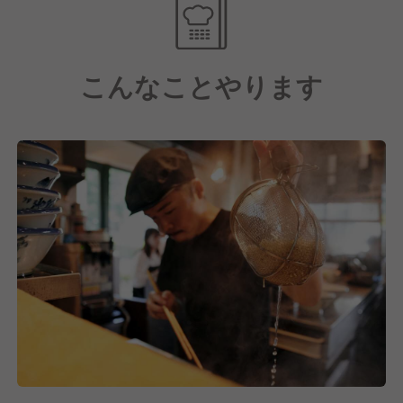
係なし。
ョンもどんどん増えていきます！
先頭に立つものが強引に道を決めるのではなく、それ
ラーメン以外の事業も検討しているため、新しいプロ
ぞれの意見に耳を傾けています。
ジェクトに関わるチャンスもあり、
こんなことやります
さまざまな可能性に満ちています！
あらゆる可能性のなかから最良のものを選び、全員で
納得して、同じ方向の未来に向かって頑張っていきま
しょう。
【 さまざまな活躍のチャンスがあります！！ 】
●最短3カ月で店長に抜擢というスピード昇格の実績
もあり！
●現在もポストに空きがあり、キャリアアップを狙っ
ている方には絶好のチャンスです！
また、今後の店舗増加に伴ってさまざまなプロジェク
トが動いていきます。
～たとえば…～
・研修制度やオペレーションマニュアルなどを構築
・数値管理やセントラルキッチンでの再現性まで視野
に入れたメニュー開発など