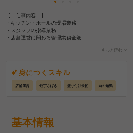
ゆくゆくは商品企画など、本部スタッフへのキャリア
パスも！
【 仕事内容 】
・キッチン・ホールの現場業務
・スタッフの指導業務
【 働きやすさバツグン☆女性もスタッフもイキイキ
・店舗運営に関わる管理業務全般
活躍中！ 】
●髪型・髪色自由、ピアス・ネイルもOK！
もっと読む
●店長候補として、店舗運営全般に携わっていただき
●月平均9日休み！しっかり休めて無理なく働ける！
ます！
●女性スタッフも多数活躍中！
●業務はあなたのスキルや経験に応じてお任せしてい
身につくスキル
きます！
ある程度の清潔感は求められますが、基本的に髪色・
●カウンターキッチンなのでお客様との距離が近く、
髪型自由◎ネイルやピアスもOK！
店舗運営
包丁さばき
盛り付け技術
肉の知識
反応を間近に感じながら働ける環境です！
女性のスタッフも多く、オペレーションも問題なく回
●お客様とのコミュニケーションを楽しみながら、
せています！
日々の仕事にもやりがいを感じることができます！
個性を活かして、イキイキとした笑顔で働ける環境で
す！
基本情報
＼＼☆こんな方を歓迎します！☆／／
のびのび働きたい方も、仕事を楽しみながら活躍でき
・これから成長していく企業で活躍したい！
ます！