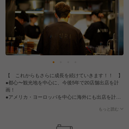
一つまで気を抜かず、動きや呼吸、すべてでお客様を
時。お帰りの際のお客様の笑顔。
魅了します。
一緒に働くキャストからの「『AFURI』楽しい！！」
という声。その一つひとつに、いつも本当にやりがい
を感じます。『AFURI』頑張りと意欲が評価される会
社なので、やりがいや楽しさを感じながら働いていま
す！
私の目標は、まずは今のお店で店長になること！将来
的にはSV・マネージャーとして東京で多くの経験を
積んで、北海道でニセコの次の新店舗を立ち上げたい
です
【 これからもさらに成長を続けていきます！！ 】
●都心〜観光地を中心に、今後5年で20店舗出店を計
～◆社長から一言！◆～
画！
◎代表取締役 中村比呂人◎
●アメリカ・ヨーロッパを中心に海外にも出店を計
『AFURI』は、年齢や経験、社歴などにとらわれず、
画！
みんなで言いたいことを言い合って、改良を続けてき
もっと読む
●新規事業も計画中！
たチームです。
だから、コミュニケーションにおいて立場の上下は関
国内外に店舗を増やしていくので、活躍できるポジシ