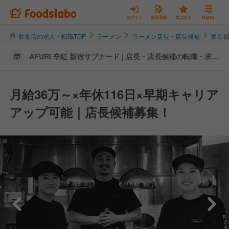
ログイン
新規登録
気になる
MENU
飲食店の求人・転職TOP
ラーメン
ラーメン店長・店長候補
東京
AFURI 辛紅 新宿サブナード | 店長・店長候補の転職・求人
情報
月給36万～×年休116日×早期キャリア
アップ可能｜店長候補募集！