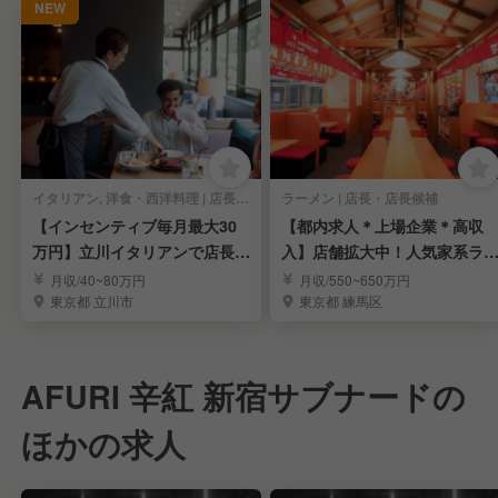
NEW
イタリアン, 洋食・西洋料理 | 店長・店長候補
ラーメン | 店長・店長候補
【インセンティブ毎月最大30
【都内求人＊上場企業＊高収
万円】立川イタリアンで店長候
入】店舗拡大中！人気家系ラ
補を募集！
メン「町田商店」
月収/40~80万円
月収/550~650万円
東京都 立川市
東京都 練馬区
AFURI 辛紅 新宿サブナードの
ほかの求人