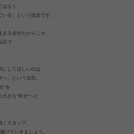
ではなく、
ている」という信念です。
集まる会社だからこそ、
反応で
。
切にしてほしいのは
PYへ」という信念。
せ”を
大きな“幸せ”へと
働くスタッフ、
を届けていきましょう。