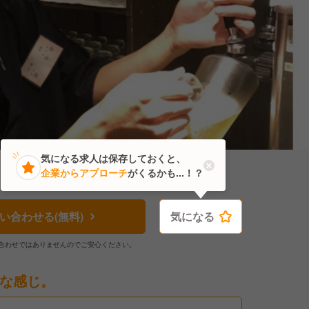
気になる求人は保存しておくと、
企業からアプローチ
がくるかも...！？
い合わせる(無料)
気になる
気になる
合わせではありませんのでご安心ください。
な感じ。