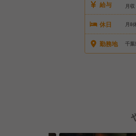
給与
月収
休日
月8
得も
休・
勤務地
千葉