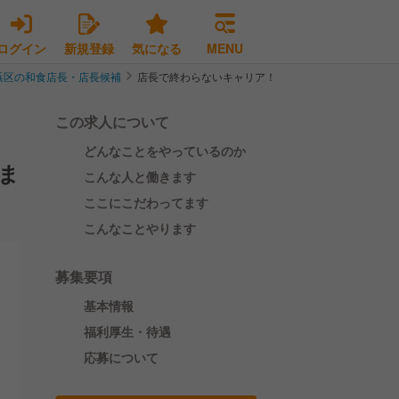
ログイン
新規登録
気になる
MENU
浜区の和食店長・店長候補
店長で終わらないキャリア！安定基盤で福利厚生◎連
この求人について
どんなことをやっているのか
ま
こんな人と働きます
ここにこだわってます
こんなことやります
募集要項
基本情報
福利厚生・待遇
応募について