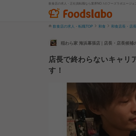
飲食店の求人・正社員転職なら業界NO.1のフーズラボエージェ
飲食店の求人・転職TOP
和食
和食店長・店
稲わら家 海浜幕張店 | 店長・店長候
店長で終わらないキャリ
す！