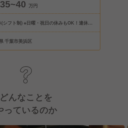
35~40
万円
休(シフト制) ※日曜・祝日の休みもOK！連休取
可能 他、夏期・冬期休暇、年末年始休暇、産
育休あり
県 千葉市美浜区
どんなことを
やっているのか