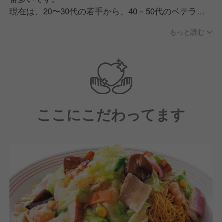
現在は、20〜30代の若手から、40－50代のベテラン
さんまで、さまざまな年齢層の採用に力を入れており
もっと読む
ます！
また、現場で活躍されている既存社員は飲食店での経
験者だけではなく、未経験で入社されている方も多い
のが特徴です。
職場の雰囲気として、昼は主婦層のパートさん、夜は
ここにこだわってます
アルバイトの学生さん中心で動いていますが、どの時
間帯でも仲良くアットホームな環境といえるでしょ
う。しかしながら理念のひとつである「仕事を通じ
て、自らを変革し、人格を高める」という中で、仕事
に対する意識は高いかと思います。