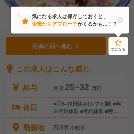
気になる求人は保存しておくと、
企業からアプローチ
がくるかも...！？
応募画面へ進む
気になる
気になる
この求人はこんな感じ。
給与
25~32
月収
万円
■月6~10日休み(シフト制) ■年
休日
末年始休暇 ■有給休暇 ■特別
休暇
勤務地
石川県 小松市