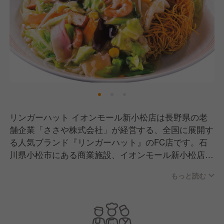
リンガーハット イオンモール新小松店は長野県の老
舗企業「ささや株式会社」が経営する、全国に展開す
る人気ブランド『リンガーハット』のFC店です。石
川県小松市にある商業施設、イオンモール新小松店の
2階フードコート内にお店があります。フードコート
もっと読む
内の店舗ではありますが、リンガーハットのこだわり
はそのままに、長崎ちゃんぽん・皿うどんをメインと
したメニューを多くのお客様に提供しています。