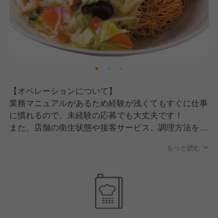
【オペレーションについて】
業務マニュアルがあるため経験が浅くてもすぐに仕事
に慣れるので、未経験の応募でも大丈夫です！
また、店舗の衛生状態や接客サービス、調理方法を評
価するためにフィールドコンサルタントが訪問してく
もっと読む
れますので、そこから役立つ助言を受け取ることもで
きます。もちろんマネジメント経験者の方も今までの
経験を活かせる環境ですし、マネジメント勉強してみ
たい方もしっかりフォローいたします！
【老舗企業だけど、まだまだこれから！】