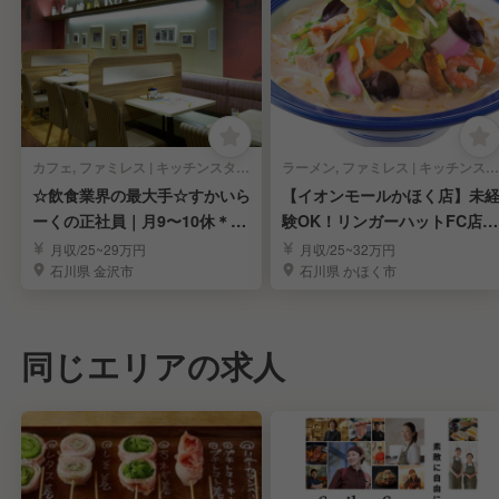
カフェ, ファミレス | キッチンスタッフ
ラーメン, ファミレス | キッチンスタッフ
☆飲食業界の最大手☆すかいら
【イオンモールかほく店】未
ーくの正社員｜月9〜10休＊高
験OK！リンガーハットFC店の
水準の給与体系
調理担当を募集
月収/25~29万円
月収/25~32万円
石川県 金沢市
石川県 かほく市
同じエリアの求人