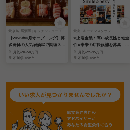
焼き鳥, 居酒屋 | キッチンスタッフ
焼肉 | キッチンスタッフ
【2026年6月オープニング】博
⭐️上場企業＊高い成長性と健全
多発祥の人気居酒屋で調理スタ
性⭐️未来の店長候補を募集｜７
ッフ
連休制度あり！
月収/28~50万円
月収/22~35万円
石川県 金沢市
石川県 金沢市