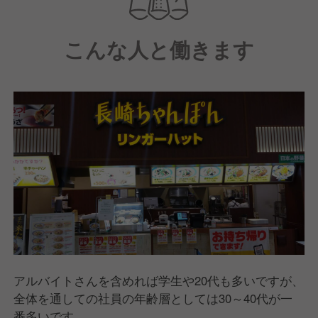
【リンガーハットについて】
『リンガーハット』は全国に直営店・FC店含め600店
こんな人と働きます
舗以上を展開する長崎ちゃんぽん専門店です。
長崎宿町に1号店を開いて以来、「ちゃんぽんといえ
ば、リンガーハット」というイメージを持っていただ
けるほど多くのお客様に愛されるブランドとなり、長
崎ちゃんぽんを全国的に知名度を高めることに成功し
ました。
現在はナショナルチェーンとして、国内だけではなく
海外にも出店を進めています。
その中で当社「ささや株式会社」は、リンガーハット
のFC店を長野県・石川県・富山県にて運営していま
す。
アルバイトさんを含めれば学生や20代も多いですが、
全体を通しての社員の年齢層としては30～40代が一
番多いです。