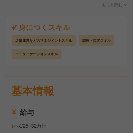
もっと読む
仕事内容はフードコート内の店舗ですのでレジなどの
接客業務から調理業務全般両方をやっていきます。
調理に関してもレベル的には難しくないので、未経験
身につくスキル
でも慣れればすぐにできるようになります！女性にも
人気の職場です。
店舗運営などのマネジメントスキル
調理・接客スキル
徐々に仕事に慣れてきたら、ゆくゆくは未来の店長と
コミュニケーションスキル
してマネジメント業務などにも携わっていただければ
と思いますので、ご応募お待ちしてます！
基本情報
給与
月収/25~32万円