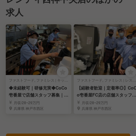
求人
ファストフード, ファミレス | キッチンスタッフ
ファストフード, ファミレス | レストランサービス・ホールスタッフ
◆未経験可｜研修充実◆CoCo
【経験者歓迎｜定着率◎】Co
壱番屋で店舗スタッフ募集｜や
o壱番屋FC店の店舗スタッフ
りがい◎
集！
月収/28~29万円
月収/28~29万円
兵庫県 神戸市西区
兵庫県 神戸市西区