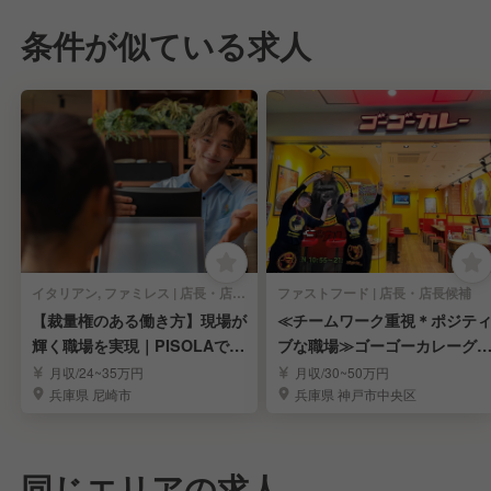
条件が似ている求人
イタリアン, ファミレス | 店長・店長候補
ファストフード | 店長・店長候補
【裁量権のある働き方】現場が
≪チームワーク重視＊ポジテ
輝く職場を実現｜PISOLAで店
ブな職場≫ゴーゴーカレーグ
長候補募集
ープで店長候補募集
月収/24~35万円
月収/30~50万円
兵庫県 尼崎市
兵庫県 神戸市中央区
同じエリアの求人