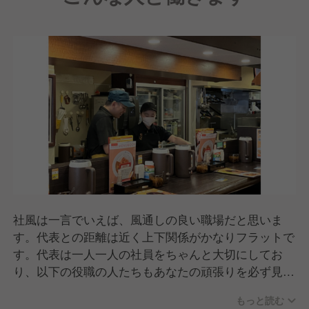
社風は一言でいえば、風通しの良い職場だと思いま
す。代表との距離は近く上下関係がかなりフラットで
す。代表は一人一人の社員をちゃんと大切にしてお
り、以下の役職の人たちもあなたの頑張りを必ず見つ
けてくれます。店舗のアルバイトさんも合わせると全
もっと読む
体ではかなりの人数になりますが、そんな賑やかメン