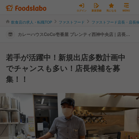
ログイン
新規登録
気になる
MENU
飲食店の求人・転職TOP
ファストフード
ファストフード店長・店長
カレーハウスCoCo壱番屋 プレンティ西神中央店 | 店長・
店長候補の転職・求人情報
若手が活躍中！新規出店多数計画中
でチャンスも多い！店長候補を募
集！！