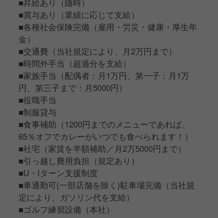
■昇給あり（随時）
■賞与あり（業績に応じて支給）
■各種社会保険完備（雇用・労災・健康・厚生年
金）
■交通費（当社規定により、月2万円まで）
■時間外手当（超過分を支給）
■家族手当（配偶者：月1万円、第一子：月1万
円、第三子まで：月5000円）
■役職手当
■制服貸与
■食事補助（1200円までのメニューであれば、
65％オフでカレーがいつでも食べられます！）
■社宅（家賃を半額補助／月2万5000円まで）
■引っ越し費用負担（規定あり）
■U・Iターン支援制度
■車通勤可(一部店舗を除く)駐車場完備（当社規
定により、ガソリン代を支給）
■ゴルフ練習設備（本社）