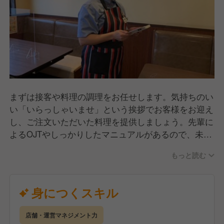
まずは接客や料理の調理をお任せします。気持ちのい
い「いらっしゃいませ」という挨拶でお客様をお迎え
し、ご注文いただいた料理を提供しましょう。先輩に
よるOJTやしっかりしたマニュアルがあるので、未経
験の方でも安心してスタートできますよ。接客や調理
もっと読む
などを覚えたら、徐々に店舗運営に関する業務も覚え
ていきましょう。売上管理、食材・備品発注、アルバ
イトの採用・育成、シフト管理などをお任せします。
身につくスキル
店舗・運営マネジメント力