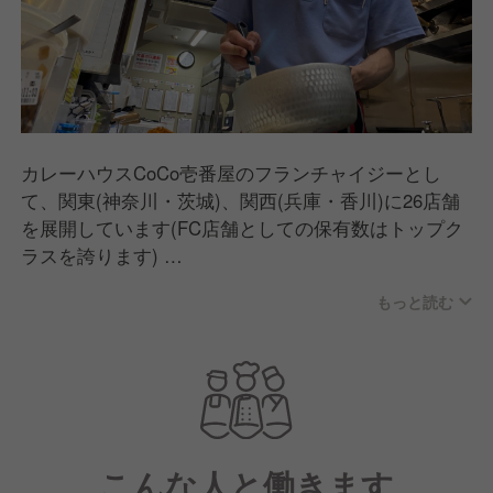
カレーハウスCoCo壱番屋のフランチャイジーとし
て、関東(神奈川・茨城)、関西(兵庫・香川)に26店舗
を展開しています(FC店舗としての保有数はトップク
ラスを誇ります)
今後もますます店舗数を拡大、またココイチ以外の他
もっと読む
業態も発展させていきたいと考えているため、積極的
に人材を採用していく方針です。
こんな人と働きます