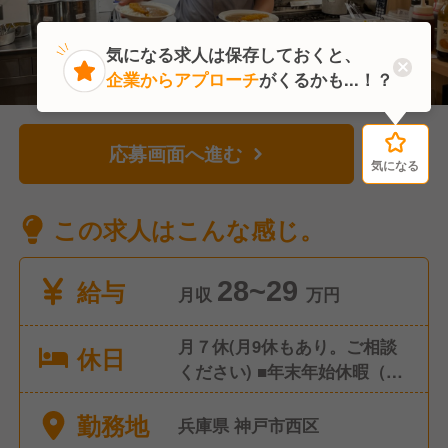
気になる求人は保存しておくと、
企業からアプローチ
がくるかも...！？
応募画面へ進む
気になる
気になる
この求人はこんな感じ。
給与
28~29
月収
万円
月７休(月9休もあり。ご相談
休日
ください) ■年末年始休暇（12
月31日～1月1日はお休みで
勤務地
す。※一部店舗除く） ■有給休
兵庫県 神戸市西区
暇 ■慶弔休暇 ■産前・産後休