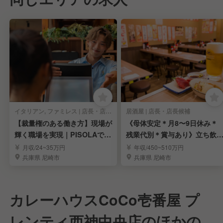
イタリアン, ファミレス | 店長・店長候補
居酒屋 | 店長・店長候補
【裁量権のある働き方】現場が
《母体安定＊月8〜9日休み＊
輝く職場を実現｜PISOLAで店
残業代別＊賞与あり》立ち飲
長候補募集
居酒屋「晩杯屋」
月収/24~35万円
年収/450~510万円
兵庫県 尼崎市
兵庫県 尼崎市
カレーハウスCoCo壱番屋 プ
レンティ西神中央店のほかの