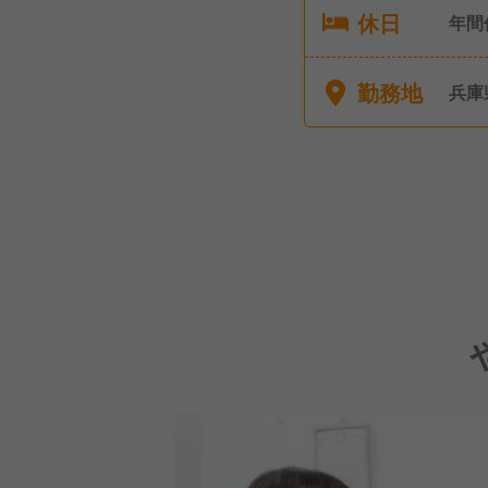
休日
年間
暇 
前・
勤務地
兵庫
暇