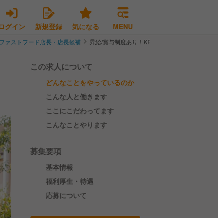
ログイン
新規登録
気になる
MENU
ファストフード店長・店長候補
昇給/賞与制度あり！KFCのスタッフ・店長候補
この求人について
どんなことをやっているのか
こんな人と働きます
ここにこだわってます
こんなことやります
募集要項
基本情報
福利厚生・待遇
応募について