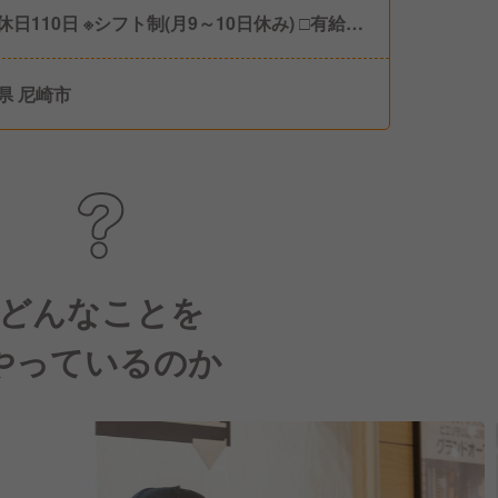
休日110日 ※シフト制(月9～10日休み) □有給休
□メモリアル休暇（本人と配偶者の誕生日） □産
産後休暇 □育児休暇 □慶弔休
県 尼崎市
 □介護休暇
どんなことを
やっているのか