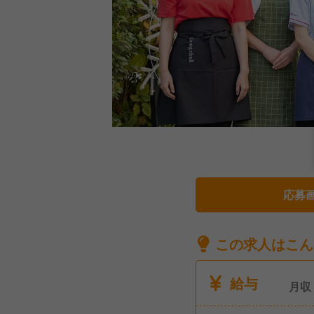
応募
この求人はこん
給与
月収