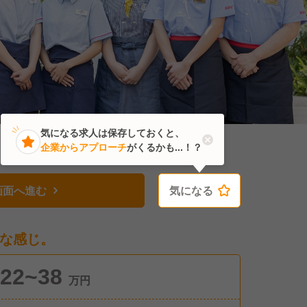
気になる求人は保存しておくと、
企業からアプローチ
がくるかも...！？
画面へ進む
気になる
気になる
な感じ。
22~38
万円