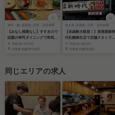
寿司・鮨, 居酒屋 | 店長・店長候補
焼き鳥, 居酒屋 | 店長・店長候補
【みなし残業なし】すすきので
【未経験大歓迎！】居酒屋新
話題の寿司ダイニングで和気あ
代札幌麻生店で店舗スタッフ
いあいと働く！
募集！
月収/28~30万円
月収/23~28万円
北海道 札幌市中央区
北海道 札幌市北区
同じエリアの求人