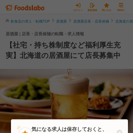
ログイン
新規登録
気になる
MENU
飲食店の求人・転職TOP
居酒屋
居酒屋店長・店長候補
北海道の
居酒屋 | 店長・店長候補の転職・求人情報
【社宅・持ち株制度など福利厚生充
実】北海道の居酒屋にて店長募集中
気になる求人は保存しておくと、