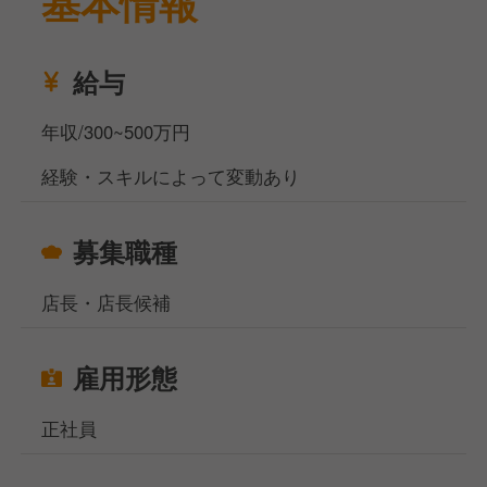
基本情報
現在、北海道にある居酒屋にて店長候補を募集してい
ます。
生から丁寧に焼き上げるつくねが自慢の人気店です。
給与
セントラルキッチンを導入し、社員が主にマネジメン
ト業務を担当しています。
年収/300~500万円
調理業務はアルバイトスタッフがメインで行うため、
経験・スキルによって変動あり
店舗運営の全体を把握し、マネジメントに集中できる
環境が整っています。
居酒屋でのマネジメント経験がある方や、これから店
募集職種
長を目指したい方を歓迎します。
早い方では1年以内に店長に昇進することも可能で
店長・店長候補
す。
店舗展開予定もあり、キャリアアップチャンスが多く
あります。
雇用形態
お休みは4週6～8日休みです。
正社員
福利厚生として、各種表彰制度、社員割引、健康診
断、食品衛生責任者取得制度、慶弔見舞金、社宅、勤