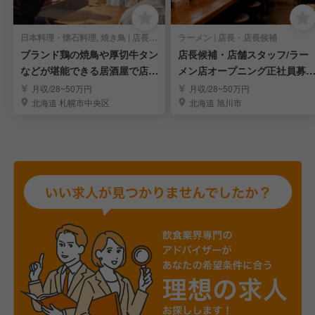
日本料理・懐石料理, 焼き鳥 | 店長・店長候補
ラーメン | 店長・店長候補
ブランド鶏の焼鳥や厚切牛タン
店長候補・店舗スタッフ/ラー
などが堪能できる居酒屋で店
メン店オープニング正社員募
長・店長候補
集！
月収/28~50万円
月収/28~50万円
北海道 札幌市中央区
北海道 旭川市