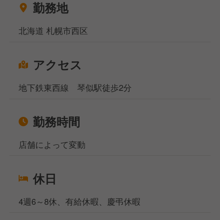
勤務地
続年数手当、社員旅行、外部研修、持ち株制度など、
充実したサポートが整っています。
北海道 札幌市西区
北海道の食文化を広める一員として、新たなキャリア
を築きたい方のご応募をお待ちしています。
アクセス
当社サイト、フーズラボ・エージェントですがこのほ
かにも飲食店の求人を多数揃えております。
地下鉄東西線 琴似駅徒歩2分
地元で働きたい方、都心部で働きたいけど引っ越しの
お金がなくて困っている方などなど…どんなお悩みも
ご相談ください！
勤務時間
相談窓口事務所は東京、大阪、名古屋、福岡の4拠点
になりますが、WEB面談も実施しており、飲食専門
店舗によって変動
の転職・就職のプロが対応いたしますのでご安心くだ
さいませ。
休日
4週6～8休、有給休暇、慶弔休暇