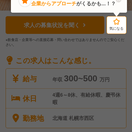
企業からアプローチ
がくるかも...！？
求人の募集状況を聞く
気になる
気になる
※飲食店・企業等への直接応募・問い合わせではありませんのでご安心くだ
さい。
この求人はこんな感じ。
給与
300~500
年収
万円
4週6～8休、有給休暇、慶弔休
休日
暇
勤務地
北海道 札幌市西区