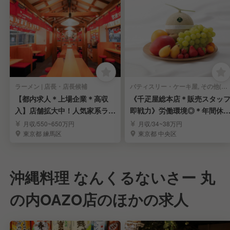
ラーメン | 店長・店長候補
パティスリー・ケーキ屋, その他(料理ジャンル) | 店長・店長候補
【都内求人＊上場企業＊高収
《千疋屋総本店＊販売スタッ
入】店舗拡大中！人気家系ラー
即戦力》労働環境◎＊年間休1
メン「町田商店」
15日＊賞与年3回
月収/550~650万円
月収/34~38万円
東京都 練馬区
東京都 中央区
沖縄料理 なんくるないさー 丸
の内OAZO店のほかの求人