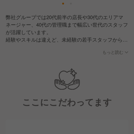
弊社グループでは20代前半の店長や30代のエリアマ
ネージャー、40代の管理職まで幅広い世代のスタッフ
が活躍しています。
経験やスキルは違えど、未経験の若手スタッフから責
任者まで円滑にコミュニケーションをとり、のびのび
もっと読む
と働ける環境です！
未経験やアルバイトスタッフから責任者になったスタ
ッフも多数在籍しています。
営業部での社内昇格から専門職、本部職まで幅広いキ
ャリアアップが可能な環境です！
ここにこだわってます