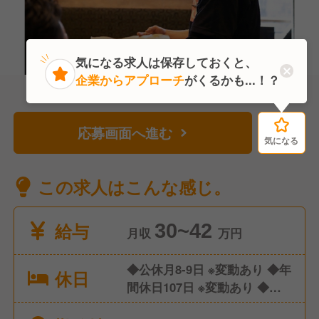
気になる求人は保存しておくと、
企業からアプローチ
がくるかも...！？
応募画面へ進む
気になる
気になる
この求人はこんな感じ。
給与
30~42
月収
万円
◆公休月8-9日 ※変動あり ◆年
休日
間休日107日 ※変動あり ◆有
給休暇 ◆産休/育休 ◆介護休