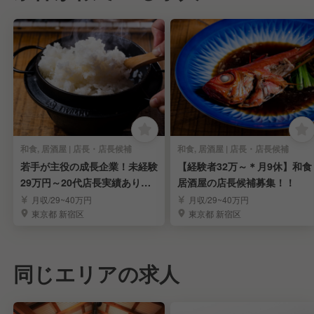
和食, 居酒屋 | 店長・店長候補
和食, 居酒屋 | 店長・店長候補
若手が主役の成長企業！未経験
【経験者32万～＊月9休】和食
29万円～20代店長実績あり◎
居酒屋の店長候補募集！！
店長候補募集
月収/29~40万円
月収/29~40万円
東京都 新宿区
東京都 新宿区
同じエリアの求人