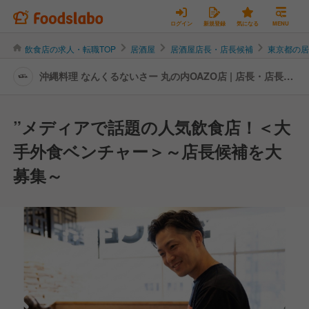
ログイン
新規登録
気になる
MENU
飲食店の求人・転職TOP
居酒屋
居酒屋店長・店長候補
東京都の
沖縄料理 なんくるないさー 丸の内OAZO店 | 店長・店長候
補の転職・求人情報
”メディアで話題の人気飲食店！＜大
手外食ベンチャー＞～店長候補を大
募集～