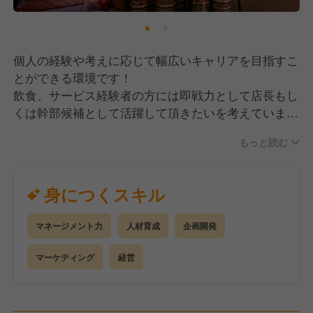
個人の経験や考えに応じて幅広いキャリアを目指すこ
とができる環境です！
飲食、サービス経験者の方には即戦力として店長もし
くは幹部候補として活躍して頂きたいを考えていま
す！
もっと読む
その為、作業のみではなく店舗の総合的なマネージメ
ントやプロデュースもお任せしていく予定です。
身につくスキル
【具体的には】
・ホール接客
マネージメント力
人材育成
企画開発
・店舗マネジメント
・採用
マーケティング
経営
・人材育成
・調理（または補助）
・仕入れ