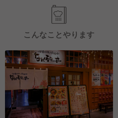
りを公平に評価し、スピード感をもって昇進昇格を目
指すことができます。
また、230店舗90業態を運営する弊社の管理により福
利厚生や労務環境も充実しており、経験問わず様々な
こんなことやります
方が安心して活躍できる環境です。
事業規模拡大により様々なキャリアアップ環境をご用
意しています。
年間休日は業界TOPクラスの年間107日◎