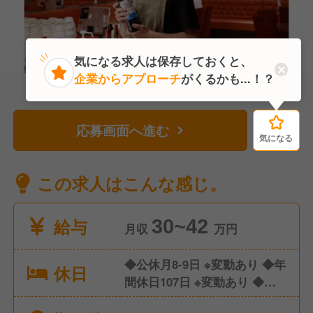
気になる求人は保存しておくと、
企業からアプローチ
がくるかも...！？
応募画面へ進む
気になる
気になる
この求人はこんな感じ。
給与
30~42
月収
万円
◆公休月8-9日 ※変動あり ◆年
休日
間休日107日 ※変動あり ◆有
給休暇 ◆産休/育休 ◆介護休