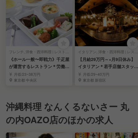
フレンチ, 洋食・西洋料理 | レストランサービス・ホールスタッフ
イタリアン, 洋食・西洋料理 | レストランサービス・ホールスタッフ
《ホール一般〜即戦力》千疋屋
【月給29万円～×月9日休み】
が運営するレストラン＊労働環
イタリアン＊若手店舗スタッ
境安定＊賞与年3回
募集
月収/23~38万円
月収/29~40万円
東京都 中央区
東京都 新宿区
沖縄料理 なんくるないさー 丸
の内OAZO店のほかの求人