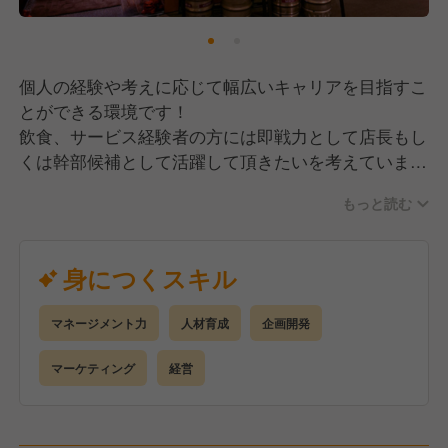
個人の経験や考えに応じて幅広いキャリアを目指すこ
とができる環境です！
飲食、サービス経験者の方には即戦力として店長もし
くは幹部候補として活躍して頂きたいを考えていま
す！
もっと読む
その為、作業のみではなく店舗の総合的なマネージメ
ントやプロデュースもお任せしていく予定です。
身につくスキル
【具体的には】
・お客様のご案内
マネージメント力
人材育成
企画開発
・オーダー取り
・料理、ドリンク提供
マーケティング
経営
・簡単な調理（または補助）
・スタッフのシフト調整
・店長のサポートなど