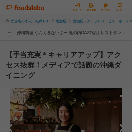
ログイン
新規登録
気になる
MENU
飲食店の求人・転職TOP
居酒屋
居酒屋レストランサービス・ホール
沖縄料理 なんくるないさー 丸の内OAZO店 | レストランサ
ービス・ホールスタッフの転職・求人情報
【手当充実＊キャリアアップ】アク
セス抜群！メディアで話題の沖縄ダ
イニング