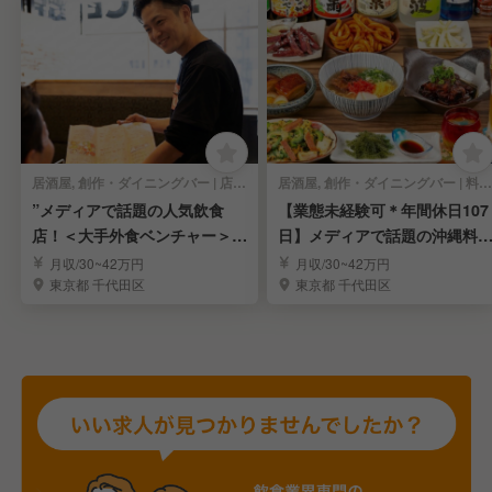
居酒屋, 創作・ダイニングバー | 店長・店長候補
居酒屋, 創作・ダイニングバー | 料理長・料理長候補
”メディアで話題の人気飲食
【業態未経験可＊年間休日107
店！＜大手外食ベンチャー＞～
日】メディアで話題の沖縄料
店長候補を大募集～
店｜東京・大手町
月収/30~42万円
月収/30~42万円
東京都 千代田区
東京都 千代田区