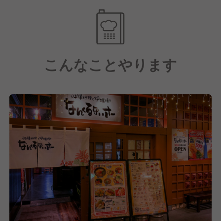
りを公平に評価し、スピード感をもって昇進昇格を目
指すことができます。
また、230店舗90業態を運営する弊社の管理により福
利厚生や労務環境も充実しており、経験問わず様々な
こんなことやります
方が安心して活躍できる環境です。
事業規模拡大により様々なキャリアアップ環境をご用
意しています。
年間休日は業界TOPクラスの年間107日◎